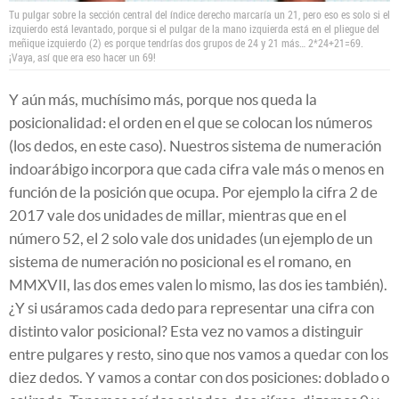
Tu pulgar sobre la sección central del índice derecho marcaría un 21, pero eso es solo si el
izquierdo está levantado, porque si el pulgar de la mano izquierda está en el pliegue del
meñique izquierdo (2) es porque tendrías dos grupos de 24 y 21 más… 2*24+21=69.
¡Vaya, así que era eso hacer un 69!
Y aún más, muchísimo más, porque nos queda la
posicionalidad: el orden en el que se colocan los números
(los dedos, en este caso). Nuestros sistema de numeración
indoarábigo incorpora que cada cifra vale más o menos en
función de la posición que ocupa. Por ejemplo la cifra 2 de
2017 vale dos unidades de millar, mientras que en el
número 52, el 2 solo vale dos unidades (un ejemplo de un
sistema de numeración no posicional es el romano, en
MMXVII, las dos emes valen lo mismo, las dos ies también).
¿Y si usáramos cada dedo para representar una cifra con
distinto valor posicional? Esta vez no vamos a distinguir
entre pulgares y resto, sino que nos vamos a quedar con los
diez dedos. Y vamos a contar con dos posiciones: doblado o