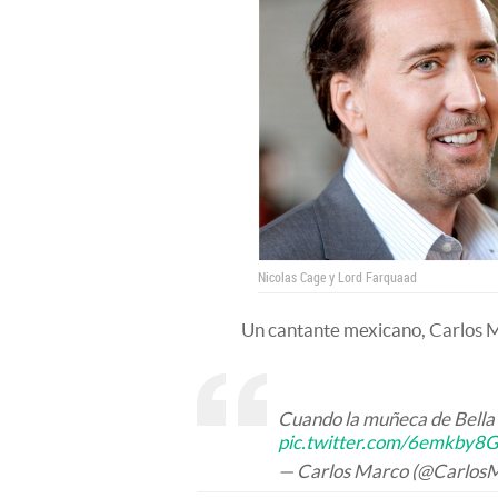
Nicolas Cage y Lord Farquaad
Un cantante mexicano, Carlos Ma
Cuando la muñeca de Bella 
pic.twitter.com/6emkby8
— Carlos Marco (@Carlos