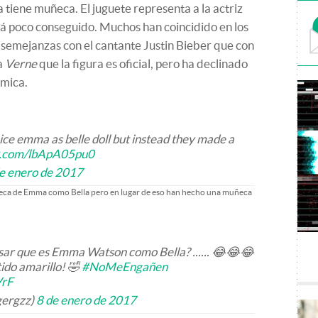
ya tiene muñeca. El juguete representa a la actriz
tá poco conseguido. Muchos han coincidido en los
 semejanzas con el cantante Justin Bieber que con
a
Verne
que la figura es oficial, pero ha declinado
émica.
ce emma as belle doll but instead they made a
er.com/lbApA05pu0
e enero de 2017
eca de Emma como Bella pero en lugar de eso han hecho una muñeca
sar que es Emma Watson como Bella? ...... 😂😂😂
tido amarillo! 🤣
#NoMeEngañen
VrF
gergzz)
8 de enero de 2017