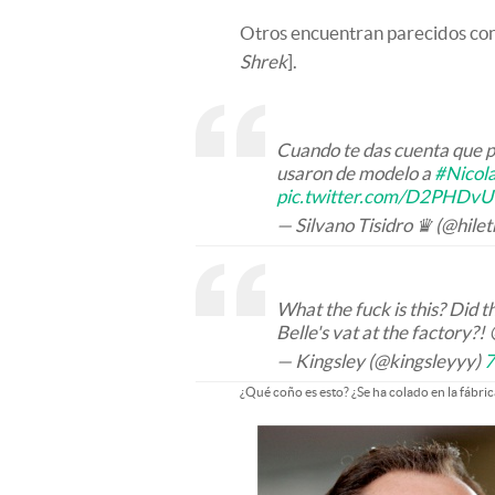
Otros encuentran parecidos con
Shrek
].
Cuando te das cuenta que 
usaron de modelo a
#Nicol
pic.twitter.com/D2PHDv
— Silvano Tisidro ♛ (@hile
What the fuck is this? Did 
Belle's vat at the factory?!
— Kingsley (@kingsleyyy)
7
¿Qué coño es esto? ¿Se ha colado en la fábri