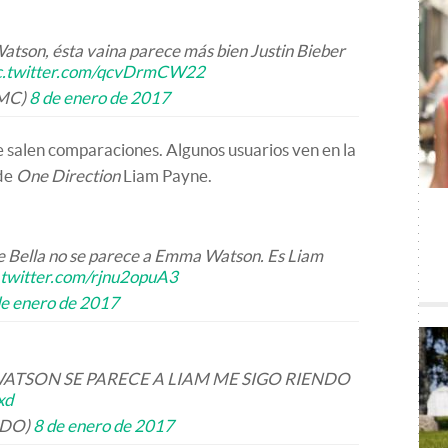
son, ésta vaina parece más bien Justin Bieber
c.twitter.com/qcvDrmCW22
_MC)
8 de enero de 2017
le salen comparaciones. Algunos usuarios ven en la
 de
One Direction
Liam Payne.
e Bella no se parece a Emma Watson. Es Liam
.twitter.com/rjnu2opuA3
de enero de 2017
TSON SE PARECE A LIAM ME SIGO RIENDO
xd
RDO)
8 de enero de 2017