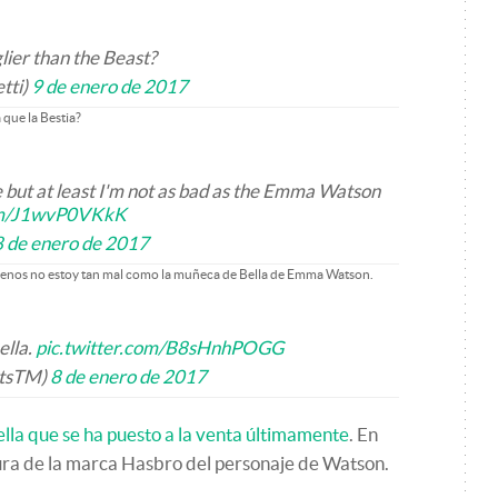
lier than the Beast?
tti)
9 de enero de 2017
 que la Bestia?
e but at least I'm not as bad as the Emma Watson
com/J1wvP0VKkK
8 de enero de 2017
 menos no estoy tan mal como la muñeca de Bella de Emma Watson.
ella.
pic.twitter.com/B8sHnhPOGG
tsTM)
8 de enero de 2017
lla que se ha puesto a la venta últimamente
. En
ura de la marca Hasbro del personaje de Watson.