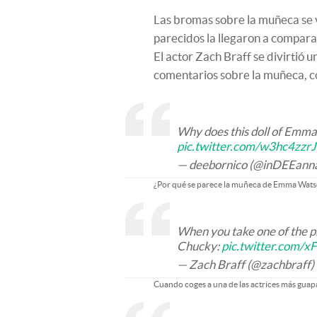
Las bromas sobre la muñeca se 
parecidos la llegaron a compara
El actor Zach Braff se divirtió 
comentarios sobre la muñeca, 
Why does this doll of Emma 
pic.twitter.com/w3hc4zzrJ
— deebornico (@inDEEann
¿Por qué se parece la muñeca de Emma Watso
When you take one of the pr
Chucky:
pic.twitter.com/
— Zach Braff (@zachbraff)
Cuando coges a una de las actrices más guapas