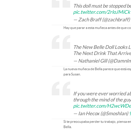
This doll must be stopped be
pic.twitter.com/2rloJMiC
— Zach Braff (@zachbraff)
Hay que parar a esta muñeca antes de que c
The New Belle Doll Looks L
The Next Drink That Arrive
— Nathaniel Gill (@DamnI
La nueva muñeca de Bella parece que está esp
para Susan.
If you were ever worried ab
through the mind of the guy i
pic.twitter.com/H2wcWD
— Ian Hecox (@SmoshIan)
Si te preocupaba perder tu trabajo, piensa e
Bella.