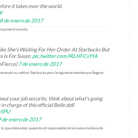
fore it takes over the world.
kV
8 de enero de 2017
onquiste el mundo.
ike She's Waiting For Her Order At Starbucks But
s Is For Susan.
pic.twitter.com/IRLHFCsYfA
mFierce)
7 de enero de 2017
erando su café en Starbucks pero la siguiente bebida que llega es
out your job security, think about what's going
n charge of this official Belle doll
eSPU
9 de enero de 2017
n lo que debe estar pasando el responsable de la nueva muñeca de