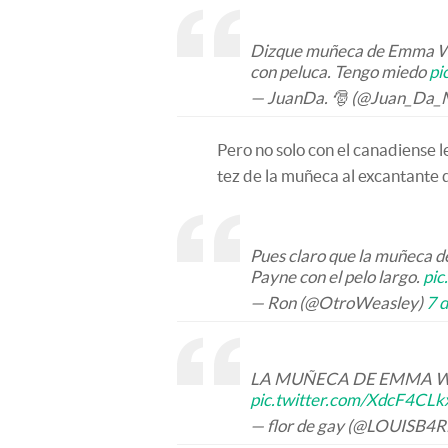
Dizque muñeca de Emma Wat
con peluca. Tengo miedo
pi
— JuanDa. 🎅 (@Juan_Da
Pero no solo con el canadiense 
tez de la muñeca al excantante
Pues claro que la muñeca d
Payne con el pelo largo.
pic
— Ron (@OtroWeasley)
7 
LA MUÑECA DE EMMA WA
pic.twitter.com/XdcF4CLk
— flor de gay (@LOUISB4