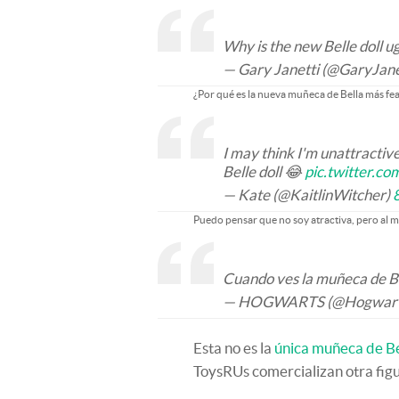
Why is the new Belle doll ug
— Gary Janetti (@GaryJane
¿Por qué es la nueva muñeca de Bella más fea
I may think I'm unattractiv
Belle doll 😂
pic.twitter.
— Kate (@KaitlinWitcher)
Puedo pensar que no soy atractiva, pero al
Cuando ves la muñeca de B
— HOGWARTS (@Hogwar
Esta no es la
única muñeca de Be
ToysRUs comercializan otra fig