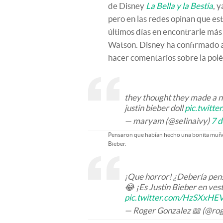
de Disney
La Bella y la Bestia
, 
pero en las redes opinan que es
últimos días en encontrarle más
Watson. Disney ha confirmado 
hacer comentarios sobre la pol
they thought they made a ni
justin bieber doll
pic.twitt
— maryam (@seIinaivy)
7 d
Pensaron que habían hecho una bonita muñ
Bieber.
¡Que horror! ¿Debería pen
😂 ¡Es Justin Bieber en ves
pic.twitter.com/HzSXxHE
— Roger Gonzalez 📖 (@ro