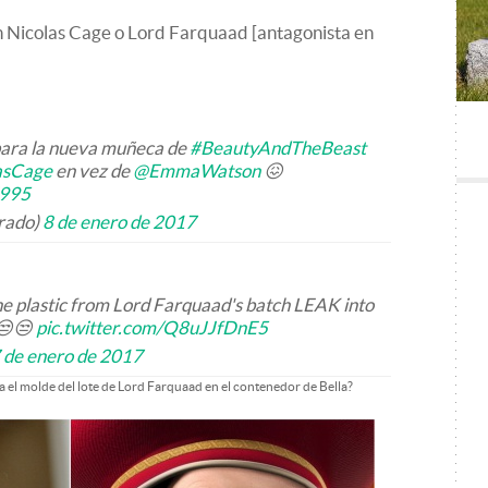
 Nicolas Cage o Lord Farquaad [antagonista en
para la nueva muñeca de
#BeautyAndTheBeast
asCage
en vez de
@EmmaWatson
😖
U995
trado)
8 de enero de 2017
the plastic from Lord Farquaad's batch LEAK into
 😒😒
pic.twitter.com/Q8uJJfDnE5
 de enero de 2017
ca el molde del lote de Lord Farquaad en el contenedor de Bella?