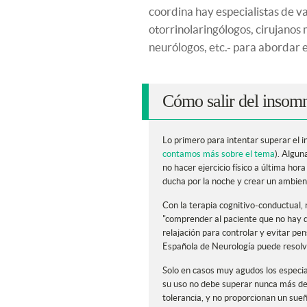
coordina hay especialistas de va
otorrinolaringólogos, cirujanos m
neurólogos, etc.- para abordar 
Cómo salir del insom
Lo primero para intentar superar el 
contamos más sobre el tema
). Algu
no hacer ejercicio físico a última hor
ducha por la noche y crear un ambient
Con la terapia cognitivo-conductual,
"comprender al paciente que no hay qu
relajación para controlar y evitar pe
Española de Neurología puede resolv
Solo en casos muy agudos los especi
su uso no debe superar nunca más d
tolerancia, y no proporcionan un sueñ