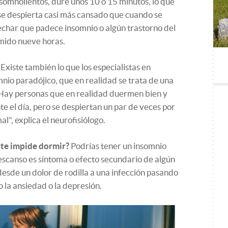
omnolientos, dure unos 10 o 15 minutos, lo que
n se despierta casi más cansado que cuando se
echar que padece insomnio o algún trastorno del
mido nueve horas.
Existe también lo que los especialistas en
nio paradójico, que en realidad se trata de una
"Hay personas que en realidad duermen bien y
 el día, pero se despiertan un par de veces por
", explica el neurofisiólogo.
 te impide dormir?
Podrías tener un insomnio
escanso es síntoma o efecto secundario de algún
esde un dolor de rodilla a una infección pasando
 la ansiedad o la depresión.