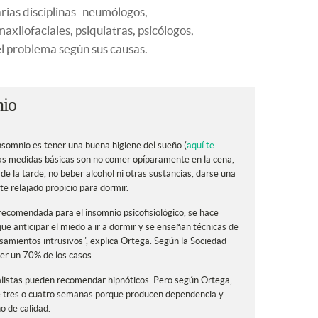
rias disciplinas -neumólogos,
axilofaciales, psiquiatras, psicólogos,
el problema según sus causas.
nio
insomnio es tener una buena higiene del sueño (
aquí te
nas medidas básicas son no comer opíparamente en la cena,
a de la tarde, no beber alcohol ni otras sustancias, darse una
e relajado propicio para dormir.
 recomendada para el insomnio psicofisiológico, se hace
e anticipar el miedo a ir a dormir y se enseñan técnicas de
nsamientos intrusivos", explica Ortega. Según la Sociedad
er un 70% de los casos.
alistas pueden recomendar hipnóticos. Pero según Ortega,
e tres o cuatro semanas porque producen dependencia y
o de calidad.