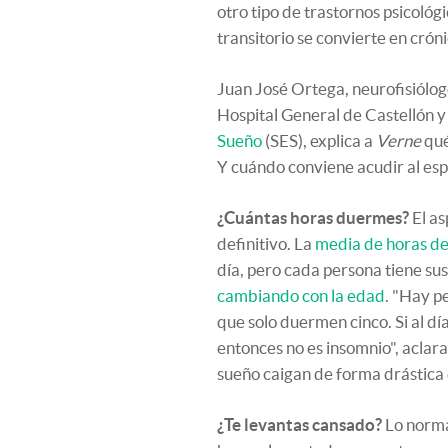
otro tipo de trastornos psicológ
transitorio se convierte en crón
Juan José Ortega, neurofisiólog
Hospital General de Castellón y
Sueño
(SES), explica a
Verne
qué
Y cuándo conviene acudir al espe
¿Cuántas horas duermes?
El as
definitivo. La
media de horas d
día, pero cada persona tiene s
cambiando con la edad
. "Hay p
que solo duermen cinco. Si al d
entonces no es insomnio", aclar
sueño caigan de forma drástica
¿Te levantas cansado?
Lo normal