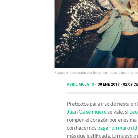
Repasa el diccionario con los conceptos más importante
ABRIL MULATO
30 ENE 2017 - 02:09
C
Pretextos para irse de fiesta e
Juan Ga se muere
se vale, si
Leo
rompen el corazón por enésima o
con hacernos
pagar un muro rid
más que justificada. En nuestro p