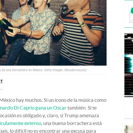
s de una borrachera en México.
Getty images
Wundervisuals
ET
n México hay muchos. Si un icono de la música como
nardo Di Caprio gana un Oscar
también. Si te
casión es obligado y, claro, si Trump amenaza
ículamente extenso
, una buena borrachera está
aís, lo difícil no es encontrar una excusa para