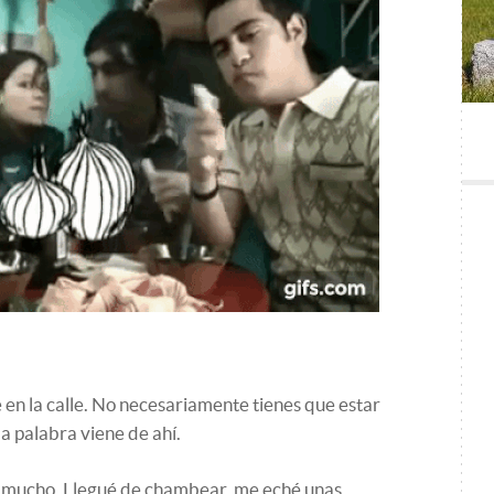
 en la calle. No necesariamente tienes que estar
a palabra viene de ahí.
s mucho. Llegué de chambear, me eché unas