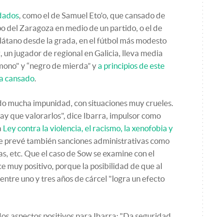
rdados
, como el de Samuel Eto'o, que cansado de
o del Zaragoza en medio de un partido, o el de
plátano desde la grada, en el fútbol más modesto
 un jugador de regional en Galicia, lleva media
mono" y “negro de mierda” y
a principios de este
ya cansado
.
ido mucha impunidad, con situaciones muy crueles.
ay que valorarlos", dice Ibarra, impulsor como
a
Ley contra la violencia, el racismo, la xenofobia y
ue prevé también sanciones administrativas como
as, etc. Que el caso de Sow se examine con el
e muy positivo, porque la posibilidad de que al
entre uno y tres años de cárcel "logra un efecto
dos aspectos positivos para Ibarra: "Da seguridad