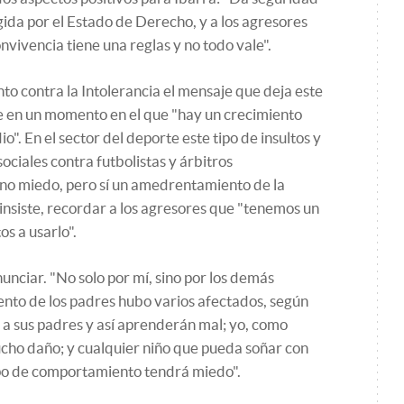
egida por el Estado de Derecho, y a los agresores
nvivencia tiene una reglas y no todo vale".
to contra la Intolerancia el mensaje que deja este
e en un momento en el que "hay un crecimiento
o". En el sector del deporte este tipo de insultos y
ociales contra futbolistas y árbitros
no miedo, pero sí un amedrentamiento de la
 insiste, recordar a los agresores que "tenemos un
s a usarlo".
unciar. "No solo por mí, sino por los demás
ento de los padres hubo varios afectados, según
an a sus padres y así aprenderán mal; yo, como
cho daño; y cualquier niño que pueda soñar con
tipo de comportamiento tendrá miedo".