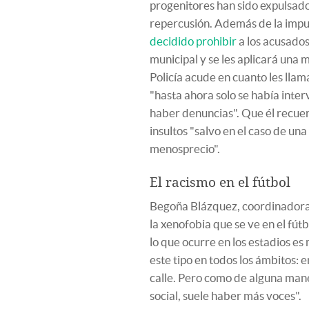
progenitores han sido expulsados
repercusión. Además de la impu
decidido prohibir
a los acusados
municipal y se les aplicará una 
Policía acude en cuanto les ll
"hasta ahora solo se había inte
haber denuncias". Que él recue
insultos "salvo en el caso de u
menosprecio".
El racismo en el fútbol
Begoña Blázquez, coordinadora 
la xenofobia que se ve en el fútb
lo que ocurre en los estadios es
este tipo en todos los ámbitos: 
calle. Pero como de alguna mane
social, suele haber más voces".