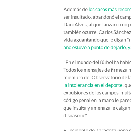
Además de
los casos más reco
ser insultado, abandonó el camp
Dani Alves, al que lanzaron un 
también ocurre. Carlos Sánchez,
vida aguantando que le digan "
año estuvo a punto de dejarlo, 
"En el mundo del fútbol ha hab
Todos los mensajes de firmeza h
miembro del Observatorio de l
la intolerancia en el deporte
, q
expulsiones de los campos, mult
código penal en la mano le parec
que insulta y amenaza le caigan 
disuasorio".
El incidente de Zaragoza tiene 