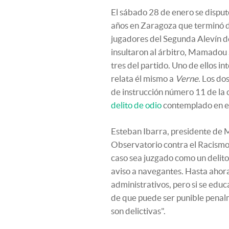
El sábado 28 de enero se disputó
años en Zaragoza que terminó 
jugadores del Segunda Alevín del
insultaron al árbitro, Mamadou 
tres del partido. Uno de ellos in
relata él mismo a
Verne
. Los do
de instrucción número 11 de la
delito de odio
contemplado en el
Esteban Ibarra, presidente de M
Observatorio contra el Racismo 
caso sea juzgado como un delito,
aviso a navegantes. Hasta aho
administrativos, pero si se educ
de que puede ser punible penal
son delictivas".