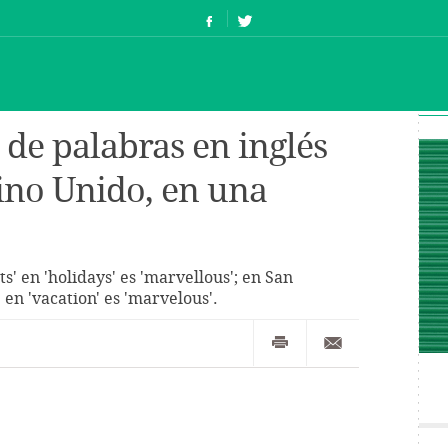
 de palabras en inglés
ino Unido, en una
s' en 'holidays' es 'marvellous'; en San
 en 'vacation' es 'marvelous'.