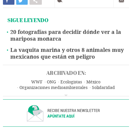
SIGUE LEYENDO
20 fotografías para decidir dónde ver a la
mariposa monarca
La vaquita marina y otros 8 animales muy
mexicanos que están en peligro
ARCHIVADO EN:
WWF
ONG
Ecologistas
México
Organizaciones medioambientales
Solidaridad
Norteamérica
Cambio climático
Latinoamérica
Protección ambiental
Animales
Problemas ambientales
América
Fauna
Especies
Sociedad
Medio ambiente
RECIBE NUESTRA NEWSLETTER
APÚNTATE AQUÍ