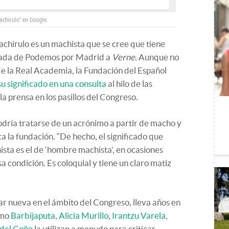
machirulo" en Google.
achirulo es un machista que se cree que tiene
putada de Podemos por Madrid a
Verne
. Aunque no
 de la Real Academia, la Fundación del Español
su significado en una consulta
al hilo de las
a prensa en los pasillos del Congreso.
podría tratarse de un acrónimo a partir de macho y
ca la fundación. “De hecho, el significado que
ista es el de ‘hombre machista’, en ocasiones
a condición. Es coloquial y tiene un claro matiz
r nueva en el ámbito del Congreso, lleva años en
omo
Barbijaputa
,
Alicia Murillo
,
Irantzu Varela
,
 del Coño
la utilizan a menudo para criticar