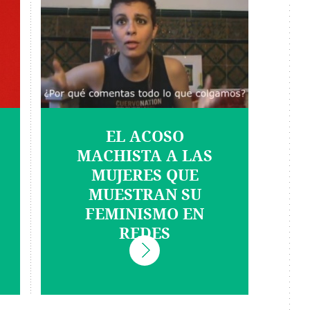
EL ACOSO
MACHISTA A LAS
MUJERES QUE
MUESTRAN SU
FEMINISMO EN
REDES