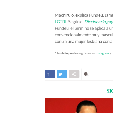
Machirulo
,
explica Fundéu, tamb
LGTBI
. Según el
Diccionario gay
Fundéu, el término se aplica a 
convencionalmente muy masculina
contra una mujer lesbiana con a
* También puedes seguirnos en
Instagram
y
F
SI