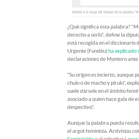
Interés a lo largo del tiempo de la palabra "
¿Qué significa esta palabra? "M
derecho a serlo", define la di
está recogida en el diccionario
Urgente (Fundéu)
ha explicado 
declaraciones de Montero ante l
“Su origen es incierto, aunque 
chulo o de macho y pirulo”, expli
suele dársele en el ámbito femin
asociado a quien hace gala de es
despectivo”.
Aunque la palabra pueda resulta
el argot feminista. Activistas c
Feminázida
o el colectivo
Locas