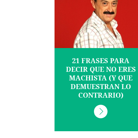
21 FRASES PARA
DECIR QUE NO ERES
MACHISTA (Y QUE
DEMUESTRAN LO
CONTRARIO)