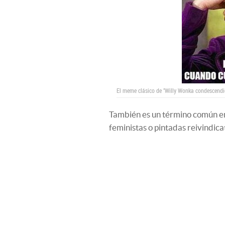
El meme clásico de "Willy Wonka condescendi
También es un término común en
feministas o pintadas reivindica