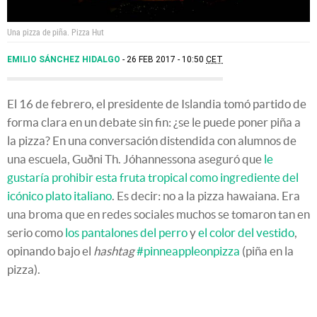
Una pizza de piña.
Pizza Hut
EMILIO SÁNCHEZ HIDALGO
26 FEB 2017 - 10:50
CET
El 16 de febrero, el presidente de Islandia tomó partido de
forma clara en un debate sin fin: ¿se le puede poner piña a
la pizza? En una conversación distendida con alumnos de
una escuela, Guðni Th. Jóhannessona aseguró que
le
gustaría prohibir esta fruta tropical como ingrediente del
icónico plato italiano
. Es decir: no a la pizza hawaiana. Era
una broma que en redes sociales muchos se tomaron tan en
serio como
los pantalones del perro
y
el color del vestido
,
opinando bajo el
hashtag
#pinneappleonpizza
(piña en la
pizza).