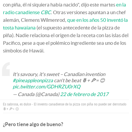
con piña, él ni siquiera había nacido", dijo este martes
en la
radio canadiense
CBC
. Otras versiones apuntan a un chef
alemán, Clemens Wilmenrod,
que en los años 50 inventó la
tosta hawaiana
(el supuesto antecedente de la pizza de
piña). Nadie relaciona el origen de la receta con las islas del
Pacífico, pese a que el polémico ingrediente sea uno de los
símbolos de Hawái.
It's savoury, it's sweet – Canadian invention
#pineappleonpizza
can't be beat 🍍+ 🍕= 😊
pic.twitter.com/GDHRZU0rXQ
— Canada (@Canada)
22 de febrero de 2017
Es sabrosa, es dulce - El invento canadiense de la pizza con piña no puede ser derrotado
🍍+ 🍕= 😊
¿Pero tiene algo de bueno?