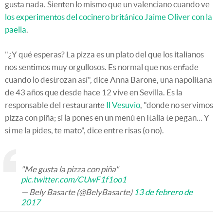
gusta nada. Sienten lo mismo que un valenciano cuando ve
los experimentos del cocinero británico Jaime Oliver con la
paella
.
"¿Y qué esperas? La pizza es un plato del que los italianos
nos sentimos muy orgullosos. Es normal que nos enfade
cuando lo destrozan así", dice Anna Barone, una napolitana
de 43 años que desde hace 12 vive en Sevilla. Es la
responsable del restaurante
Il Vesuvio
, "donde no servimos
pizza con piña; si la pones en un menú en Italia te pegan... Y
si me la pides, te mato", dice entre risas (o no).
"Me gusta la pizza con piña"
pic.twitter.com/CUwF1f1oo1
— Bely Basarte (@BelyBasarte)
13 de febrero de
2017