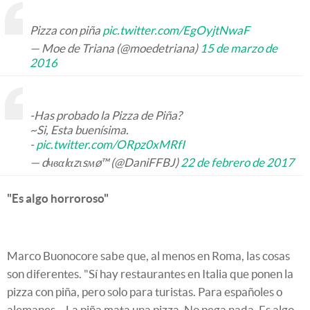
Pizza con piña
pic.twitter.com/EgOyjtNwaF
— Moe de Triana (@moedetriana)
15 de marzo de
2016
-Has probado la Pizza de Piña?
~Si, Esta buenísima.
-
pic.twitter.com/ORpz0xMRfI
— dчвαlαzιsмø™ (@DaniFFBJ)
22 de febrero de 2017
"Es algo horroroso"
Marco Buonocore sabe que, al menos en Roma, las cosas
son diferentes. "Sí hay restaurantes en Italia que ponen la
pizza con piña, pero solo para turistas. Para españoles o
alemanes... La piña mata una pizza. No pega nada. Es algo