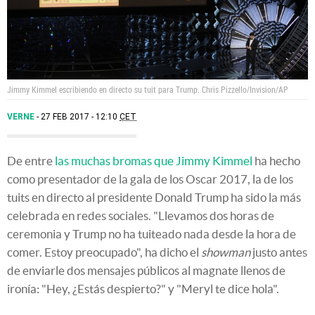
Jimmy Kimmel escribiendo en directo su tuit para Trump.
Chris Pizzello/Invision/AP
VERNE
27 FEB 2017 - 12:10
CET
De entre
las muchas bromas que Jimmy Kimmel
ha hecho
como presentador de la gala de los Oscar 2017, la de los
tuits en directo al presidente Donald Trump ha sido la más
celebrada en redes sociales. "Llevamos dos horas de
ceremonia y Trump no ha tuiteado nada desde la hora de
comer. Estoy preocupado", ha dicho el
showman
justo antes
de enviarle dos mensajes públicos al magnate llenos de
ironía: "Hey, ¿Estás despierto?" y "Meryl te dice hola".