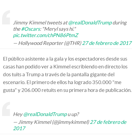
Jimmy Kimmel tweets at
@realDonaldTrump
during
the
#Oscars
: "Meryl says hi."
pic.twitter.com/chPN86PtmZ
— Hollywood Reporter (@THR)
27 de febrero de 2017
El público asistente a la gala y los espectadores desde sus
casas han podido ver a Kimmel escribiendo en directo los
dos tuits a Trump a través de la pantalla gigante del
escenario. El primero de ellos ha logrado 350.000 "me
gusta" y 206.000 retuits en su primera hora de publicación.
Hey
@realDonaldTrump
u up?
— Jimmy Kimmel (@jimmykimmel)
27 de febrero de
2017