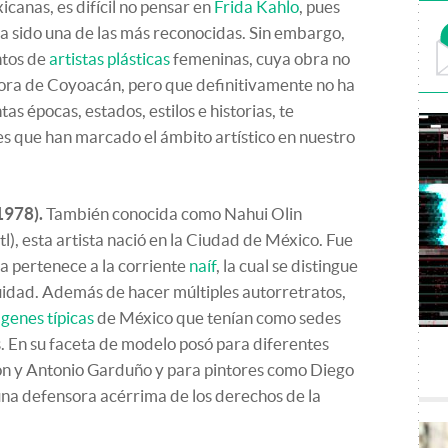
canas, es difícil no pensar en
Frida Kahlo
, pues
a sido una de las más reconocidas. Sin embargo,
ntos de
artistas plásticas
femeninas, cuya obra no
tora de Coyoacán, pero que definitivamente no ha
s épocas, estados, estilos e historias, te
s que han marcado el ámbito artístico en nuestro
1978).
También conocida como Nahui Olin
), esta artista nació en la Ciudad de México. Fue
ra pertenece a la corriente
naíf
, la cual se distingue
uidad. Además de hacer múltiples autorretratos,
ágenes típicas
de México que tenían como sedes
. En su faceta de modelo posó para diferentes
 y Antonio Garduño y para pintores como Diego
una defensora acérrima de los derechos de la