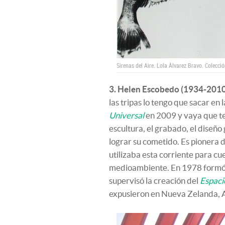
Sirenas del Aire. Lola Àlvarez Bravo. Colecci
3. Helen Escobedo (1934-2010
las tripas lo tengo que sacar en l
Universal
en 2009 y vaya que te
escultura, el grabado, el diseño 
lograr su cometido. Es pionera d
utilizaba esta corriente para cu
medioambiente. En 1978 formó p
supervisó la creación del
Espaci
expusieron en Nueva Zelanda, A