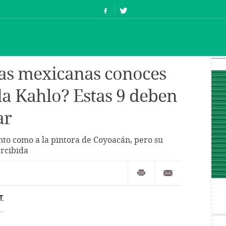
tas mexicanas conoces
a Kahlo? Estas 9 deben
ar
anto como a la pintora de Coyoacán, pero su
rcibida
T