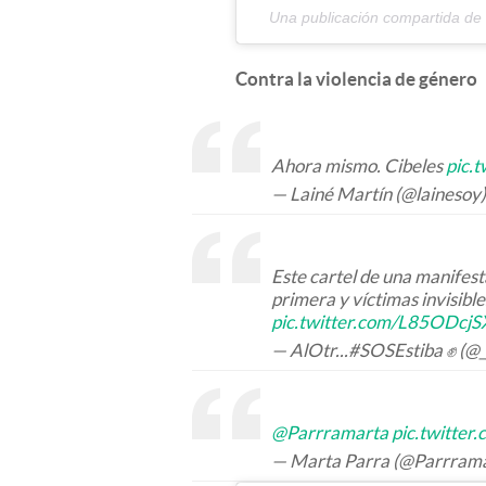
Una publicación compartida de
Contra la violencia de género
Ahora mismo. Cibeles
pic.
— Lainé Martín (@lainesoy
Este cartel de una manifest
primera y víctimas invisible
pic.twitter.com/L85ODcjS
— AlOtr...#SOSEstiba ✊ (@
@Parrramarta
pic.twitte
— Marta Parra (@Parrram