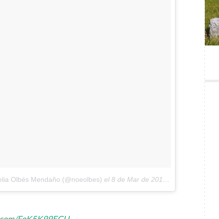
oelia Olbés Mendaño (@noeolbes)
el
8 de Mar de 2017 a la(s) 1:26 PST
er.com/FoK5K99ECU