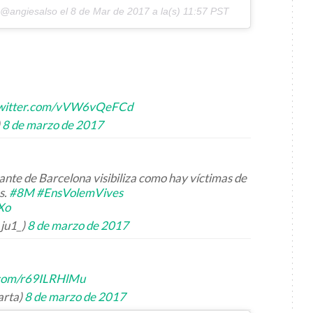
 @angiesalso el
8 de Mar de 2017 a la(s) 11:57 PST
twitter.com/vVW6vQeFCd
)
8 de marzo de 2017
ante de Barcelona visibiliza como hay víctimas de
s.
#8M
#EnsVolemVives
Xo
_ju1_)
8 de marzo de 2017
r.com/r69ILRHlMu
arta)
8 de marzo de 2017