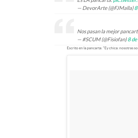
— DevorArte (@FJMalla)
8
Nos pasan la mejor pancar
— #SCUM (@Fisiofan)
8 de
Escrito en la pancarta: "Ey chica: nosotras 