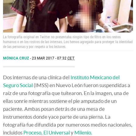
La fotografía original en Twitter no presentaba ningún tipo de filtro en los restos
humanos o en los rostros de las internas. Los hemos agregado para proteger la identidad
de las personas y por respeto a los lectores.
MÓNICA CRUZ
23 MAR 2017 - 07:32
CET
Dos internas de una clínica del
Instituto Mexicano del
Seguro Social
(IMSS) en Nuevo León fueron suspendidas a
raíz de una fotografía que tuitearon. En la imagen, una de
ellas sonríe mientras sostiene el pie amputado de un
paciente. Ambas posan detrás de una mesa de
instrumentos donde yace parte de una pierna. La
fotografía fue difundida por numerosos medios nacionales,
incluidos
Proceso
,
El Universal
y
Milenio.