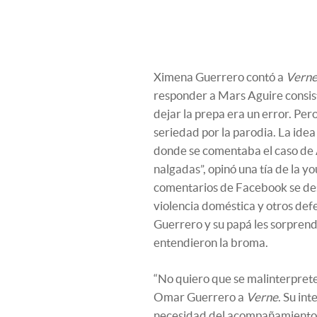
Ximena Guerrero contó a
Vern
responder a Mars Aguire consis
dejar la prepa era un error. Per
seriedad por la parodia. La idea 
donde se comentaba el caso de A
nalgadas”, opinó una tía de la 
comentarios de Facebook se des
violencia doméstica y otros defen
Guerrero y su papá les sorprend
entendieron la broma.
“No quiero que se malinterprete 
Omar Guerrero a
Verne
. Su int
necesidad del acompañamiento d