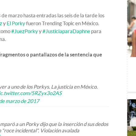
de marzo hasta entradas las seis de la tarde los
z
y
El Porky
fueron Trending Topic en México.
 como
#JuezPorky
y
#JusticiaparaDaphne
para
ma.
fragmentos o pantallazos de la sentencia que
r a uno de los Porkys. La justicia en México.
ic.twitter.com/5RZyx3o2AS
de marzo de 2017
paró a un Porky dijo que la inserción d sus dedos
"roce incidental". Violación avalada