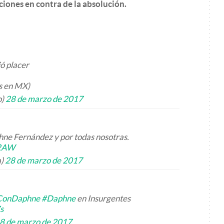
iones en contra de la absolución.
ió placer
s en MX)
o)
28 de marzo de 2017
ne Fernández y por todas nosotras.
X2AW
a)
28 de marzo de 2017
ConDaphne
#Daphne
en Insurgentes
s
8 de marzo de 2017