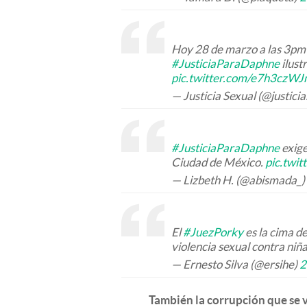
Hoy 28 de marzo a las 3pm 
#JusticiaParaDaphne
ilust
pic.twitter.com/e7h3czWJ
— Justicia Sexual (@justici
#JusticiaParaDaphne
exige
Ciudad de México.
pic.twi
— Lizbeth H. (@abismada_)
El
#JuezPorky
es la cima d
violencia sexual contra niñ
— Ernesto Silva (@ersihe)
2
También la corrupción que se v