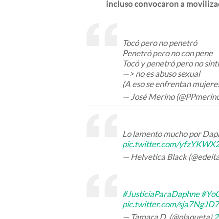
incluso convocaron a movilizac
Tocó pero no penetró
Penetró pero no con pene
Tocó y penetró pero no sint
—> no es abuso sexual
(A eso se enfrentan mujere
— José Merino (@PPmerin
Lo lamento mucho por Daph
pic.twitter.com/yfzYKW
— Helvetica Black (@edeit
#JusticiaParaDaphne
#Yo
pic.twitter.com/sja7NgJD7
— Tamara D. (@plaqueta)
2