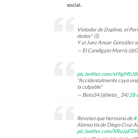
social.
Violador de Daphne, el Pork
dedos" 🤔
Y al Juez Anuar González so
— El Candigato Morris (@O
pic.twitter.com/xHigMhJ8
"Accidentalmente cayo una l
la culpable"
— Beto34 (@beto__34)
28 
Revelan que hermana de
#
Alonso tía de Diego Cruz Alo
pic.twitter.com/XRoJpFDf