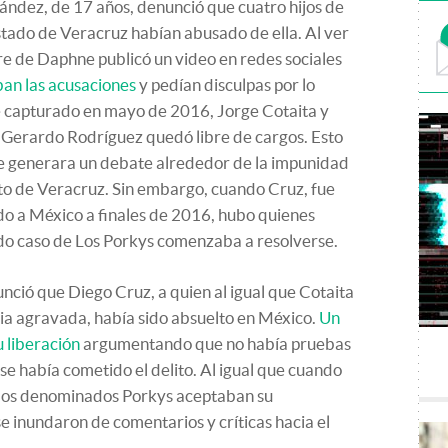
ndez, de 17 años, denunció que cuatro hijos de
stado de Veracruz habían abusado de ella. Al ver
re de Daphne publicó un video en redes sociales
an las acusaciones
y pedían disculpas por lo
e capturado en mayo de 2016, Jorge Cotaita y
y Gerardo Rodríguez quedó libre de cargos. Esto
se generara un debate alrededor de la impunidad
to de Veracruz. Sin embargo, cuando Cruz, fue
do a México a finales de 2016, hubo quienes
o caso de Los Porkys comenzaba a resolverse.
nció que Diego Cruz, a quien al igual que Cotaita
ia agravada, había sido absuelto en México.
Un
 liberación
argumentando que no había pruebas
se había cometido el delito. Al igual que cuando
 los denominados Porkys aceptaban su
 se inundaron de comentarios y críticas hacia el