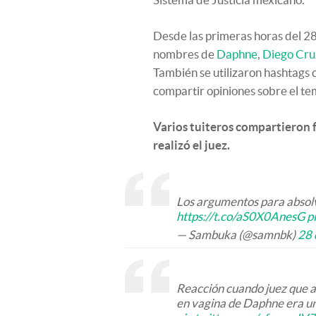
Desde las primeras horas del 28 
nombres de
Daphne
,
Diego Cru
También se utilizaron hashtags
compartir opiniones sobre el te
Varios tuiteros compartieron 
realizó el juez.
Los argumentos para absolve
https://t.co/aS0X0AnesG
p
— Sambuka (@samnbk)
28 
Reacción cuando juez que am
en vagina de Daphne era un 