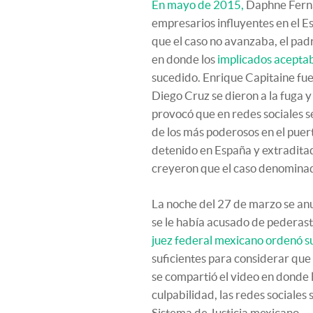
En mayo de 2015,
Daphne Ferná
empresarios influyentes en el E
que el caso no avanzaba, el pad
en donde los
implicados aceptab
sucedido. Enrique Capitaine fu
Diego Cruz se dieron a la fuga 
provocó que en redes sociales 
de los más poderosos en el puer
detenido en España y extradita
creyeron que el caso denominad
La noche del 27 de marzo se anu
se le había acusado de pederast
juez federal mexicano ordenó su
suficientes para considerar que 
se compartió el video en donde
culpabilidad, las redes sociales
Sistema de Justicia mexicano.