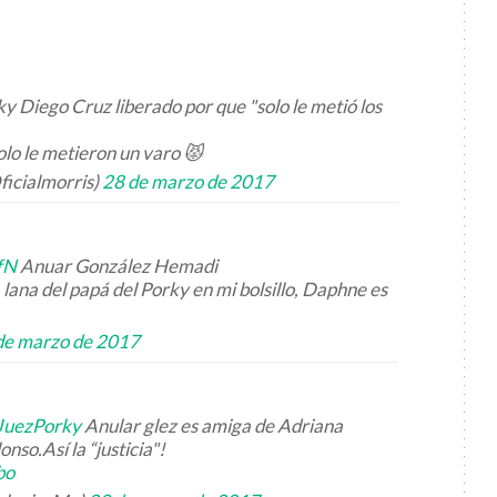
y Diego Cruz liberado por que "solo le metió los
lo le metieron un varo 😾
ficialmorris)
28 de marzo de 2017
fN
Anuar González Hemadi
ana del papá del Porky en mi bolsillo, Daphne es
de marzo de 2017
JuezPorky
Anular glez es amiga de Adriana
nso.Así la “justicia"!
bo