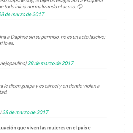
aso Daphne hoy, le dijeron exagerada a Plaqueta
e todo inicia normalizando el acoso. 🙄
28 de marzo de 2017
ina a Daphne sin su permiso, no es un acto lascivo;
 lo es.
viejopaulino)
28 de marzo de 2017
 le dicen guapa y es cárcel y en donde violan a
tad.
)
28 de marzo de 2017
uación que viven las mujeres en el país e