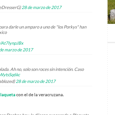
seDresserG)
28 de marzo de 2017
para darle un amparo a uno de "los Porkys" han
xico
m/At7IynpJBx
de marzo de 2017
olada. Ah no, solo son roces sin intención. Caso
fWytsSq6kc
ablozed)
28 de marzo de 2017
Plaqueta
con el de la veracruzana.