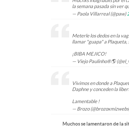
Muchxs indignadxs por el c
la semana pasada sin ver qu
— Paola Villarreal (@paw)
Meterle los dedos en la vag
llamar "guapa" a Plaqueta, sí
¡BIBA MEJICO!
— Viejo Paulinho®🌎 (@el_
Vivimos en donde a Plaqueta
Daphne y conceden la liber
Lamentable !
— Brozo (@brozoxmizwebs
Muchos se lamentaron de la sit