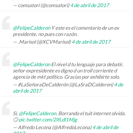
— comsatori (@comsatori)
4 de abril de 2017
@FelipeCalderon
Y este es el comentario de un ex
presidente, no pues con razón.
— .Marisol (@XCVMarisol)
4 de abril de 2017
@FelipeCalderon
El nivel d tu lenguaje para debatir,
señor expresidente es digno d un troll corriente d
agencia de mkt político. Gracias por exhibirte solo.
— #LaSeñoraDeCalderón (@LaSraDCalderon)
4 de
abril de 2017
Sí,
@FelipeCalderon
. Borrando el tuit internet olvida.
🙄
pic.twitter.com/2ifLdl1Mjg
— Alfredo Lecona (@AlfredoLecona)
4 de abril de