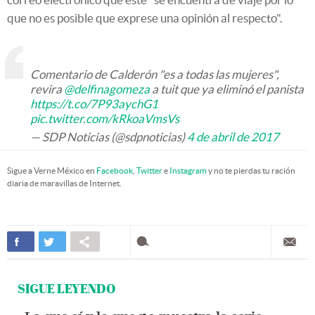
que no es posible que exprese una opinión al respecto".
Comentario de Calderón "es a todas las mujeres",
revira
@delfinagomeza
a tuit que ya eliminó el panista
https://t.co/7P93aychG1
pic.twitter.com/kRkoaVmsVs
— SDP Noticias (@sdpnoticias)
4 de abril de 2017
Sigue a Verne México en
Facebook
,
Twitter
e
Instagram
y no te pierdas tu ración
diaria de maravillas de Internet.
SIGUE LEYENDO