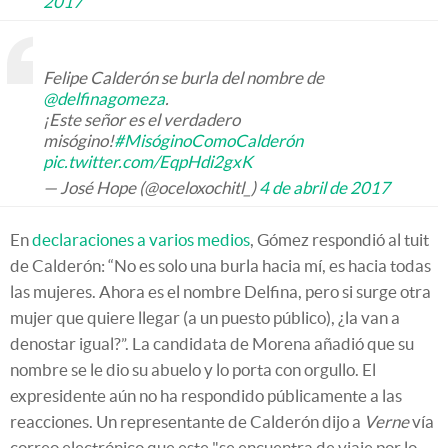
2017
Felipe Calderón se burla del nombre de
@delfinagomeza
.
¡Este señor es el verdadero
misógino!
#MisóginoComoCalderón
pic.twitter.com/EqpHdi2gxK
— José Hope (@oceloxochitl_)
4 de abril de 2017
En
declaraciones a varios medios
, Gómez respondió al tuit
de Calderón: “No es solo una burla hacia mí, es hacia todas
las mujeres. Ahora es el nombre Delfina, pero si surge otra
mujer que quiere llegar (a un puesto público), ¿la van a
denostar igual?”. La candidata de Morena añadió que su
nombre se le dio su abuelo y lo porta con orgullo. El
expresidente aún no ha respondido públicamente a las
reacciones. Un representante de Calderón dijo a
Verne
vía
correo electrónico que este "se encuentra de viaje por lo