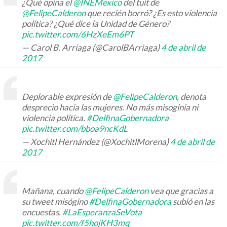
¿Qué opina el
@INEMexico
del tuit de
@FelipeCalderon
que recién borró? ¿Es esto violencia
política? ¿Qué dice la Unidad de Género?
pic.twitter.com/6HzXeEm6PT
— Carol B. Arriaga (@CarolBArriaga)
4 de abril de
2017
Deplorable expresión de
@FelipeCalderon
, denota
desprecio hacia las mujeres. No más misoginia ni
violencia política.
#DelfinaGobernadora
pic.twitter.com/bboa9ncKdL
— Xochitl Hernández (@XochitlMorena)
4 de abril de
2017
Mañana, cuando
@FelipeCalderon
vea que gracias a
su tweet misógino
#DelfinaGobernadora
subió en las
encuestas.
#LaEsperanzaSeVota
pic.twitter.com/f5hojKH3mq