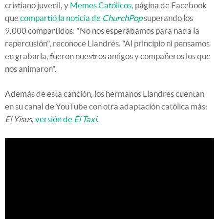
cristiano juvenil, y
Memes Católicos,
página de Facebook
que
compartió la noticia de
ChurchPop
superando los
9.000 compartidos. "No nos esperábamos para nada la
repercusión", reconoce Llandrés. "Al principio ni pensamos
en grabarla, fueron nuestros amigos y compañeros los que
nos animaron".
Además de esta canción, los hermanos Llandres cuentan
en su canal de YouTube con otra adaptación católica más:
El Yisus
,
versión de
El Taxi
.