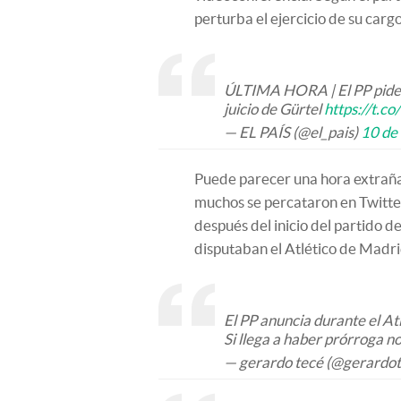
perturba el ejercicio de su cargo
ÚLTIMA HORA | El PP pide 
juicio de Gürtel
https://t.
— EL PAÍS (@el_pais)
10 de
Puede parecer una hora extraña 
muchos se percataron en Twitter
después del inicio del partido d
disputaban el Atlético de Madri
El PP anuncia durante el Atl
Si llega a haber prórroga 
— gerardo tecé (@gerardo