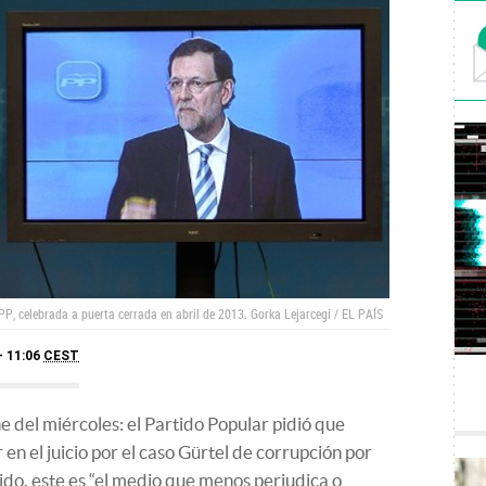
 PP, celebrada a puerta cerrada en abril de 2013.
Gorka Lejarcegi / EL PAÍS
- 11:06
CEST
he del miércoles: el Partido Popular pidió que
n el juicio por el caso Gürtel de corrupción por
ido, este es “el medio que menos perjudica o