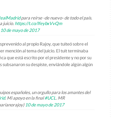
RealMadrid
para reírse -de nuevo- de todo el país.
a juicio.
https://t.co/IfeybxVvQm
)
10 de mayo de 2017
sprevenido al propio Rajoy, que tuiteó sobre el
er mención al tema del juicio. El tuit terminaba
ifica que está escrito por el presidente y no por su
os subsanaron su despiste, enviándole algún algún
uipos españoles, un orgullo para los amantes del
rid
. Mi apoyo en la final
#UCL
. MR
arianorajoy)
10 de mayo de 2017