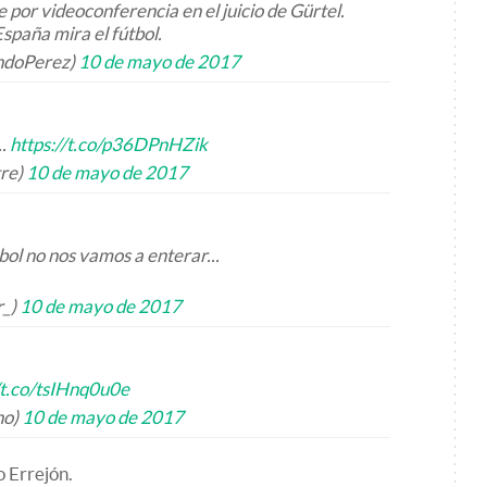
 por videoconferencia en el juicio de Gürtel.
spaña mira el fútbol.
ndoPerez)
10 de mayo de 2017
..
https://t.co/p36DPnHZik
tre)
10 de mayo de 2017
ol no nos vamos a enterar...
r_)
10 de mayo de 2017
/t.co/tsIHnq0u0e
no)
10 de mayo de 2017
o Errejón.