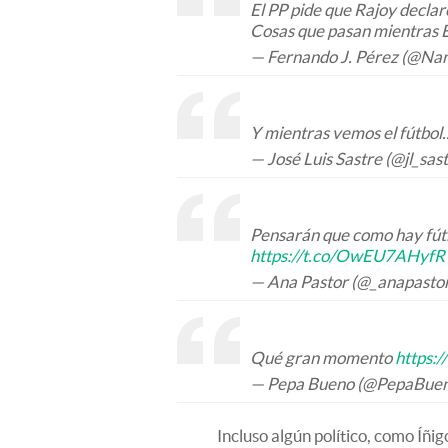
El PP pide que Rajoy declare
Cosas que pasan mientras E
— Fernando J. Pérez (@Na
Y mientras vemos el fútbol.
— José Luis Sastre (@jl_sas
Pensarán que como hay fútb
https://t.co/OwEU7AHyfR
— Ana Pastor (@_anapasto
Qué gran momento
https:/
— Pepa Bueno (@PepaBue
Incluso algún político, como Íñig