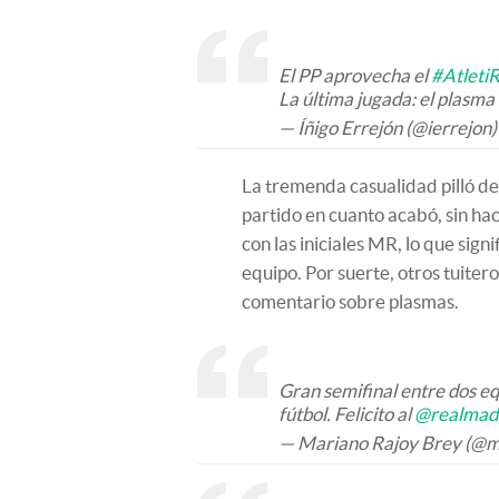
El PP aprovecha el
#Atleti
La última jugada: el plasma 
— Íñigo Errejón (@ierrejon
La tremenda casualidad pilló de
partido en cuanto acabó, sin hac
con las iniciales MR, lo que sign
equipo. Por suerte, otros tuiter
comentario sobre plasmas.
Gran semifinal entre dos eq
fútbol. Felicito al
@realmad
— Mariano Rajoy Brey (@m