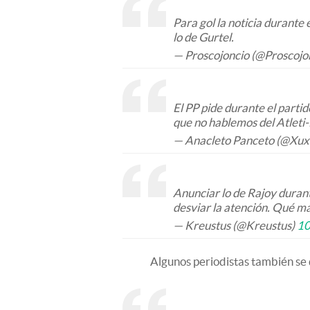
Para gol la noticia durante 
lo de Gurtel.
— Proscojoncio (@Proscojo
El PP pide durante el parti
que no hablemos del Atleti
— Anacleto Panceto (@Xux
Anunciar lo de Rajoy durant
desviar la atención. Qué m
— Kreustus (@Kreustus)
10
Algunos periodistas también se