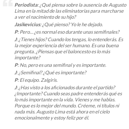
Periodista
: ¿Qué piensa sobre la ausencia de Augusto
Lima en la mitad de las eliminatorias para marcharse
a ver el nacimiento de su hijo?
Jasikevicius
: ¿Qué pienso? Yo le he dejado.
P
: Pero… ¿es normal eso durante unas semifinales?
J
: ¿Tienes hijos? Cuando los tengas, lo entenderás. Es
la mejor experiencia del ser humano. Es una buena
pregunta. ¿Piensas que el baloncesto es lo más
importante?
P
: No, pero es una semifinal y es importante.
J
: ¿Semifinal? ¿Qué es importante?
P
: El equipo. Zalgiris.
J
: ¿Has visto a los aficionados durante el partido?
¿Importante? Cuando seas padre entenderás qué es
lo más importante en la vida. Vienes y me hablas.
Porque es lo mejor del mundo. Créeme, ni títulos ni
nada más. Augusto Lima está ahora en el cielo
emocionalmente y estoy feliz por él.