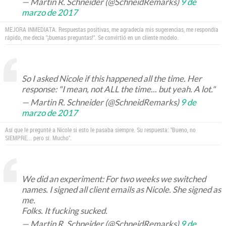
— Martin R. Schneider (@SchneidRemarks)
9 de
marzo de 2017
MEJORA INMEDIATA. Respuestas positivas, me agradecía mis sugerencias, me respondía
rápido, me decía "¡buenas preguntas!". Se convirtió en un cliente modelo.
So I asked Nicole if this happened all the time. Her
response: "I mean, not ALL the time... but yeah. A lot."
— Martin R. Schneider (@SchneidRemarks)
9 de
marzo de 2017
Así que le pregunté a Nicole si esto le pasaba siempre. Su respuesta: "Bueno, no
SIEMPRE... pero sí. Mucho".
We did an experiment: For two weeks we switched
names. I signed all client emails as Nicole. She signed as
me.
Folks. It fucking sucked.
— Martin R. Schneider (@SchneidRemarks)
9 de