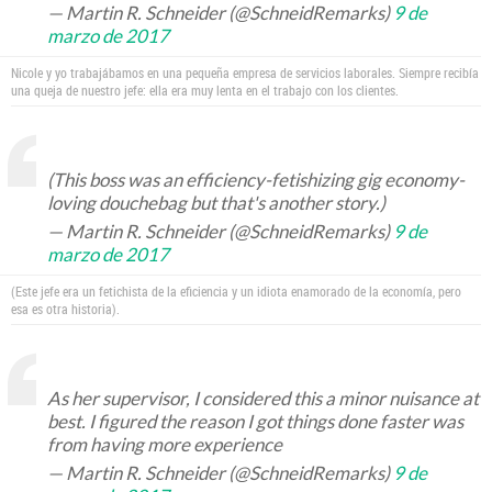
— Martin R. Schneider (@SchneidRemarks)
9 de
marzo de 2017
Nicole y yo trabajábamos en una pequeña empresa de servicios laborales. Siempre recibía
una queja de nuestro jefe: ella era muy lenta en el trabajo con los clientes.
(This boss was an efficiency-fetishizing gig economy-
loving douchebag but that's another story.)
— Martin R. Schneider (@SchneidRemarks)
9 de
marzo de 2017
(Este jefe era un fetichista de la eficiencia y un idiota enamorado de la economía, pero
esa es otra historia).
As her supervisor, I considered this a minor nuisance at
best. I figured the reason I got things done faster was
from having more experience
— Martin R. Schneider (@SchneidRemarks)
9 de