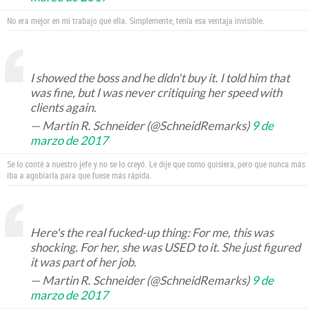
No era mejor en mi trabajo que ella. Simplemente, tenía esa ventaja invisible.
I showed the boss and he didn't buy it. I told him that
was fine, but I was never critiquing her speed with
clients again.
— Martin R. Schneider (@SchneidRemarks)
9 de
marzo de 2017
Se lo conté a nuestro jefe y no se lo creyó. Le dije que como quisiera, pero que nunca más
iba a agobiarla para que fuese más rápida.
Here's the real fucked-up thing: For me, this was
shocking. For her, she was USED to it. She just figured
it was part of her job.
— Martin R. Schneider (@SchneidRemarks)
9 de
marzo de 2017