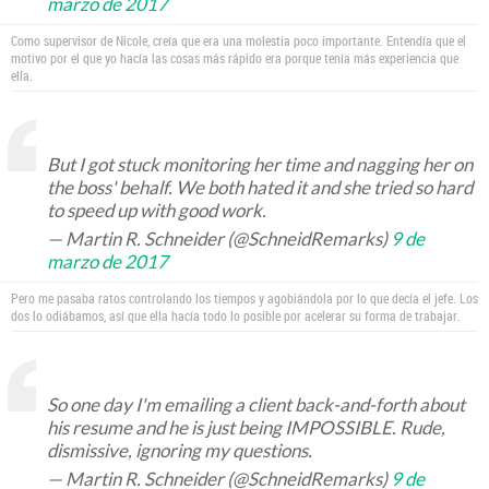
marzo de 2017
Como supervisor de Nicole, creía que era una molestia poco importante. Entendía que el
motivo por el que yo hacía las cosas más rápido era porque tenía más experiencia que
ella.
But I got stuck monitoring her time and nagging her on
the boss' behalf. We both hated it and she tried so hard
to speed up with good work.
— Martin R. Schneider (@SchneidRemarks)
9 de
marzo de 2017
Pero me pasaba ratos controlando los tiempos y agobiándola por lo que decía el jefe. Los
dos lo odiábamos, así que ella hacía todo lo posible por acelerar su forma de trabajar.
So one day I'm emailing a client back-and-forth about
his resume and he is just being IMPOSSIBLE. Rude,
dismissive, ignoring my questions.
— Martin R. Schneider (@SchneidRemarks)
9 de