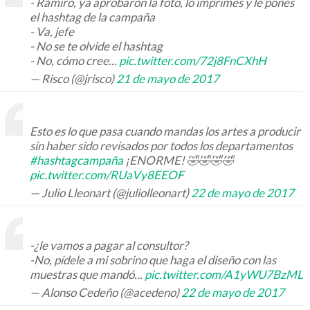
- Ramiro, ya aprobaron la foto, lo imprimes y le pones
el hashtag de la campaña
- Va, jefe
- No se te olvide el hashtag
- No, cómo cree...
pic.twitter.com/72j8FnCXhH
— Risco (@jrisco)
21 de mayo de 2017
Esto es lo que pasa cuando mandas los artes a producir
sin haber sido revisados por todos los departamentos
#hashtagcampaña
¡ENORME! 🤣🤣🤣🤣
pic.twitter.com/RUaVy8EEOF
— Julio Lleonart (@juliolleonart)
22 de mayo de 2017
-¿le vamos a pagar al consultor?
-No, pídele a mi sobrino que haga el diseño con las
muestras que mandó...
pic.twitter.com/A1yWU7BzML
— Alonso Cedeño (@acedeno)
22 de mayo de 2017