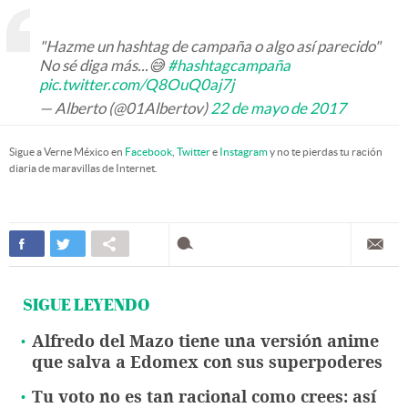
"Hazme un hashtag de campaña o algo así parecido"
No sé diga más...😅
#hashtagcampaña
pic.twitter.com/Q8OuQ0aj7j
— Alberto (@01Albertov)
22 de mayo de 2017
Sigue a Verne México en
Facebook
,
Twitter
e
Instagram
y no te pierdas tu ración
diaria de maravillas de Internet.
SIGUE LEYENDO
Alfredo del Mazo tiene una versión anime
que salva a Edomex con sus superpoderes
Tu voto no es tan racional como crees: así