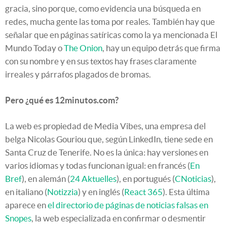
gracia, sino porque, como evidencia una búsqueda en
redes, mucha gente las toma por reales. También hay que
señalar que en páginas satíricas como la ya mencionada El
Mundo Today o
The Onion
, hay un equipo detrás que firma
con su nombre y en sus textos hay frases claramente
irreales y párrafos plagados de bromas.
Pero ¿qué es 12minutos.com?
La web es propiedad de Media Vibes, una empresa del
belga Nicolas Gouriou que, según LinkedIn, tiene sede en
Santa Cruz de Tenerife. No es la única: hay versiones en
varios idiomas y todas funcionan igual: en francés (
En
Bref
), en alemán (
24 Aktuelles
), en portugués (
CNoticias
),
en italiano (
Notizzia
) y en inglés (
React 365
). Esta última
aparece en
el directorio de páginas de noticias falsas en
Snopes
, la web especializada en confirmar o desmentir