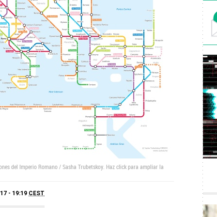
ones del Imperio Romano / Sasha Trubetskoy. Haz click para ampliar la
17 - 19:19
CEST