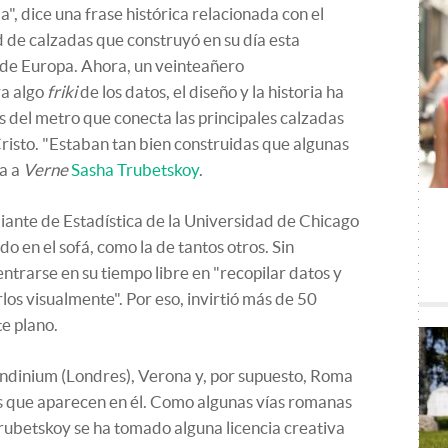
", dice una frase histórica relacionada con el
de calzadas que construyó en su día esta
 de Europa. Ahora, un veinteañero
ra algo
friki
de los datos, el diseño y la historia ha
s del metro que conecta las principales calzadas
isto. "Estaban tan bien construidas que algunas
ta a
Verne
Sasha Trubetskoy
.
diante de Estadística de la Universidad de Chicago
do en el sofá, como la de tantos otros. Sin
ntrarse en su tiempo libre en "recopilar datos y
os visualmente". Por eso, invirtió más de 50
te plano.
dinium (Londres), Verona y, por supuesto, Roma
es que aparecen en él. Como algunas vías romanas
rubetskoy se ha tomado alguna licencia creativa