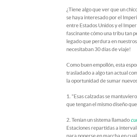
¿Tiene algo que ver que un chico
se haya interesado por el Impe
entre Estados Unidos y el Impe
fascinante cómo una tribu tan p
legado que perdura en nuestros
necesitaban 30 días de viaje!
Como buen empollón, esta espon
trasladado a algo tan actual co
la oportunidad de sumar nuevos 
1. "Esas calzadas se mantuvier
que tengan el mismo diseño que
2. Tenían un sistema llamado
cu
Estaciones repartidas a interva
para ponerse en marcha en cua