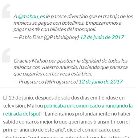
A
@mahou_es
le parece divertido que el trabajo de los
músicos se pague con botellines. Empezaremos a
pagar las 🍻 con billetes del monopoli.
— Pablo Díez (@Pablobigboy)
12 de junio de 2017
Gracias Mahou por pisotear la dignidad de todos los
músicos con vuestro anuncio, haciendo que parezca
que pagarles con cerveza está bien.
— Progstureo (@Progstureo)
12 de junio de 2017
El 13 de junio, después de solo dos días emitiéndose en
televisión, Mahou
publicaba un comunicado anunciando la
retirada del spot
: "Lamentamos profundamente no haber
sabido contaros mejor lo que queríamos transmitir con el
primer anuncio de este año", dice el comunicado, que
añade que "sentimos un respeto infinito por los artistas" y