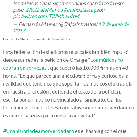
los músicos.Ojalá sigamos unidos cuando todo esto
pase.
#RetiraloMahou
#mahoulascagaou
pic.twitter.com/T2IMhwuftM
— Fernando Mainer (@Bajosintrastos)
12 de junio de
2017
Fernando Mainer es bajista de Mägo de Oz.
Esta federación de sindicatos musicales también impulsó
desde sus redes la petición de Change "
Los músicos no
cobran en cervezas
", que superó las 10.000 firmas en 48
horas. "Lo que parece una anécdota tierna y curiosa es la
realidad que tenemos que soportar los músicos día tras día
en nuestra profesión", defiende el texto de la petición,
escrita por un músico no vinculado al sindicato, Carlos
Fernández. "Hacer de esto #unahistoriadeamorverdadero
es una vergüenza para nuestra actividad".
#Unahistoriadeamorverdadero
es el hashtag con el que