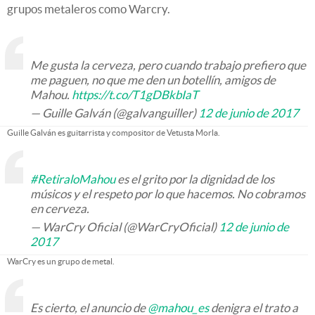
grupos metaleros como Warcry.
Me gusta la cerveza, pero cuando trabajo prefiero que
me paguen, no que me den un botellín, amigos de
Mahou.
https://t.co/T1gDBkbIaT
— Guille Galván (@galvanguiller)
12 de junio de 2017
Guille Galván es guitarrista y compositor de Vetusta Morla.
#RetiraloMahou
es el grito por la dignidad de los
músicos y el respeto por lo que hacemos. No cobramos
en cerveza.
— WarCry Oficial (@WarCryOficial)
12 de junio de
2017
WarCry es un grupo de metal.
Es cierto, el anuncio de
@mahou_es
denigra el trato a