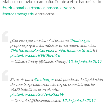
Mahou promovía su campaña. Frente a él, se han utilizado
#retiralomahou
,
#notocamosporcerveza
y
#notocamosgratis
, entre otros.
¿Cerveza por música? Así es como
@mahou_es
propone pagar a los músicos en su nuevo anuncio...
#NoTocamosPorCerveza
♫
#NoTocamosGratis
RT
pic.twitter.com/R9B0EHtiYe
— Clásica Today (@ClasicaToday)
13 de junio de 2017
Si tocáis para
@mahou_es
está puede ser la liquidación
de vuestro proximo concierto ¿no creeríais que los
6000 botellines eran el neto?
pic.twitter.com/2UVwhKhorW
— Desvelo (@Desvelomusica)
12 de junio de 2017