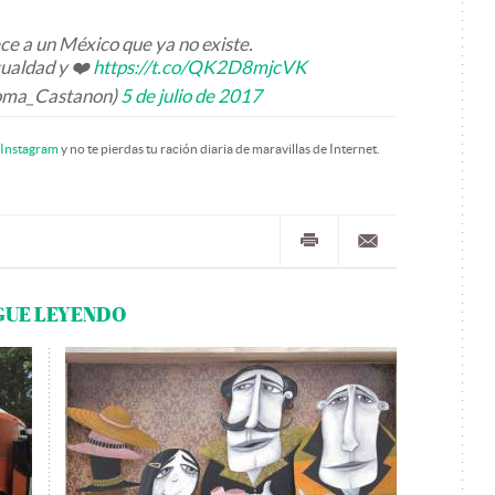
e a un México que ya no existe.
igualdad y ❤️
https://t.co/QK2D8mjcVK
oma_Castanon)
5 de julio de 2017
Instagram
y no te pierdas tu ración diaria de maravillas de Internet.
GUE LEYENDO