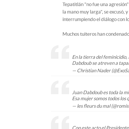
Tepatitlán "no fue una agresión"
la mano muy larga", se excusó, 
interrumpiendo el diálogo con lo
Muchos tuiteros han condenado 
En la tierra del feminicidio
Dabdoub se atreven a tapar
— Christian Nader (@ExoS
Juan Dabdoub es toda la mi
Esa mujer somos todos los 
— les fleurs du mal (@romi
Con este acto el President