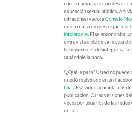
con su campaña de protesta cont
educación sexual pública. Ahí vi
ultraconservadora
Consejo Mex
quien realizó un gesto que much
intolerante
. Él se encontraba j
entrevista a pie de calle cuando 
homosexuales desintegran a la s
tapándole la boca.
"¿Qué le pasa? Usted no puede c
quedó registrado en un Facebook
Días.
Ese video acumula más de
publicación. Otras versiones de
veces por usuarios de las redes
de julio.