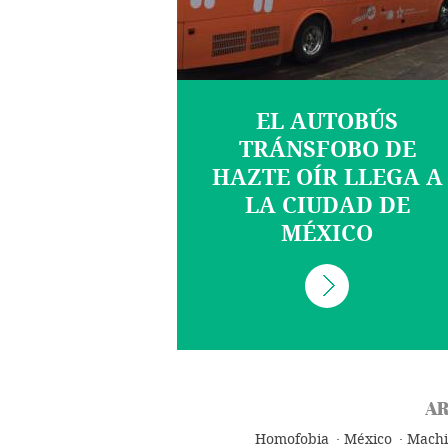
EL AUTOBÚS
TRÁNSFOBO DE
HAZTE OÍR LLEGA A
LA CIUDAD DE
MÉXICO
AR
Homofobia
México
Mach