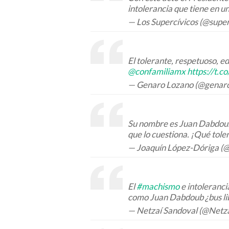
intolerancia que tiene en u
— Los Supercívicos (@supe
El tolerante, respetuoso, 
@confamiliamx
https://t.
— Genaro Lozano (@genar
Su nombre es Juan Dabdoub.
que lo cuestiona. ¡Qué tole
— Joaquín López-Dóriga (
El
#machismo
e intoleranci
como Juan Dabdoub ¿bus l
— Netzaí Sandoval (@Netz