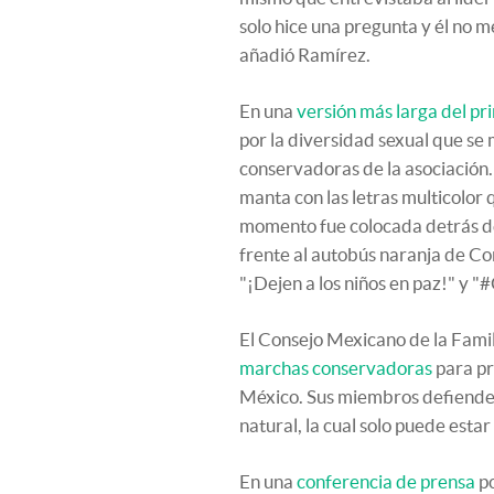
solo hice una pregunta y él no m
añadió Ramírez.
En una
versión más larga del pr
por la diversidad sexual que se 
conservadoras de la asociación. "
manta con las letras multicolor
momento fue colocada detrás d
frente al autobús naranja de C
"¡Dejen a los niños en paz!" y
El Consejo Mexicano de la Fami
marchas conservadoras
para pr
México. Sus miembros defienden 
natural, la cual solo puede esta
En una
conferencia de prensa
po