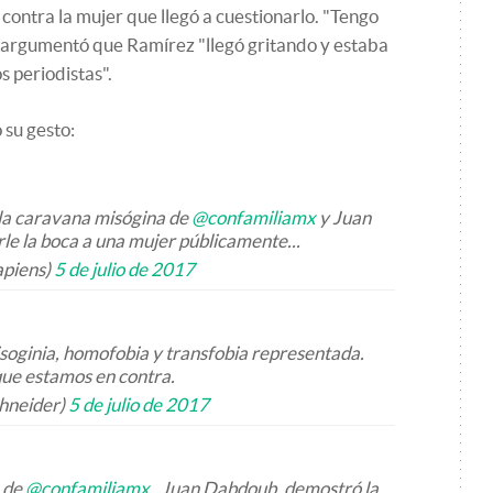
 contra la mujer que llegó a cuestionarlo. "Tengo
y argumentó que Ramírez "llegó gritando y estaba
s periodistas".
su gesto:
, la caravana misógina de
@confamiliamx
y Juan
le la boca a una mujer públicamente...
apiens)
5 de julio de 2017
soginia, homofobia y transfobia representada.
que estamos en contra.
shneider)
5 de julio de 2017
e de
@confamiliamx
, Juan Dabdoub, demostró la