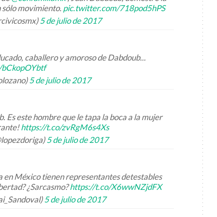
n sólo movimiento.
pic.twitter.com/718pod5hPS
rcivicosmx)
5 de julio de 2017
educado, caballero y amoroso de Dabdoub...
co/bCkopOYbtf
olozano)
5 de julio de 2017
 Es este hombre que le tapa la boca a la mujer
rante!
https://t.co/zvRgM6s4Xs
@lopezdoriga)
5 de julio de 2017
a en México tienen representantes detestables
ibertad? ¿Sarcasmo?
https://t.co/X6wwNZjdFX
ai_Sandoval)
5 de julio de 2017