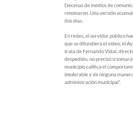
Decenas de medios de comunicaci
retomaron. Una versión acumula
dos días.
En redes, el servidor público f
que se difundiera el video, el 
trata de Fernando Vidal, direct
despedido, no precisó si tomará
municipio califica el comporta
intolerable y de ninguna manera
administración municipal”.