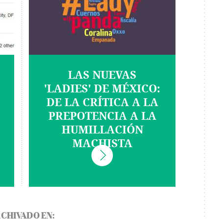
LAS NUEVAS
'LADIES' DE MÉXICO:
DE LA CRÍTICA A LA
PREPOTENCIA A LA
HUMILLACIÓN
MACHISTA
CHIVADO EN: