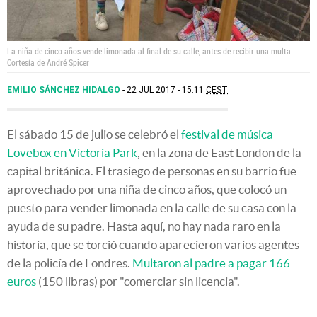
La niña de cinco años vende limonada al final de su calle, antes de recibir una multa.
Cortesía de André Spicer
EMILIO SÁNCHEZ HIDALGO
22 JUL 2017 - 15:11
CEST
El sábado 15 de julio se celebró el
festival de música
Lovebox en Victoria Park
, en la zona de East London de la
capital británica. El trasiego de personas en su barrio fue
aprovechado por una niña de cinco años, que colocó un
puesto para vender limonada en la calle de su casa con la
ayuda de su padre. Hasta aquí, no hay nada raro en la
historia, que se torció cuando aparecieron varios agentes
de la policía de Londres.
Multaron al padre a pagar 166
euros
(150 libras) por "comerciar sin licencia".