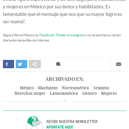
y mujeres en México por sus éxitos y habilidades. Es
lamentable que el mensaje que sea que su mayor logro es
ser mamá”.
Sigue a Verne México en
Facebook
,
Twitter
e
Instagram
y no te pierdas tu ración
diaria de maravillas de Internet.
ARCHIVADO EN:
México
Machismo
Norteamérica
Sexismo
Derechos mujer
Latinoamérica
Género
Mujeres
América
Prejuicios
Deportes
Problemas sociales
Sociedad
RECIBE NUESTRA NEWSLETTER
APÚNTATE AQUÍ