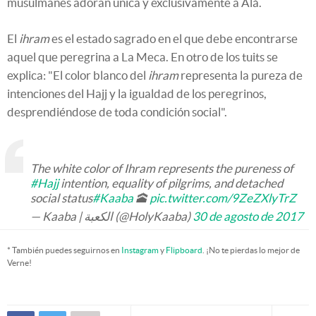
musulmanes adoran única y exclusivamente a Alá.
El
ihram
es el estado sagrado en el que debe encontrarse
aquel que peregrina a La Meca. En otro de los tuits se
explica: "El color blanco del
ihram
representa la pureza de
intenciones del Hajj y la igualdad de los peregrinos,
desprendiéndose de toda condición social".
The white color of Ihram represents the pureness of
#Hajj
intention, equality of pilgrims, and detached
social status
#Kaaba
🕋
pic.twitter.com/9ZeZXlyTrZ
— Kaaba | الكعبة (@HolyKaaba)
30 de agosto de 2017
* También puedes seguirnos en
Instagram
y
Flipboard
. ¡No te pierdas lo mejor de
Verne!