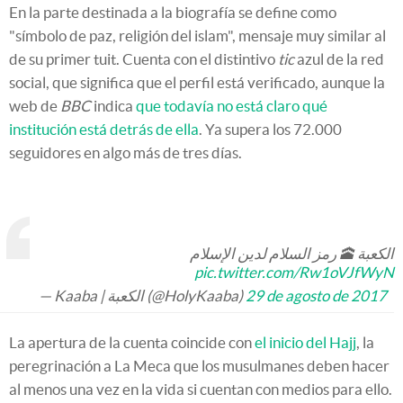
En la parte destinada a la biografía se define como
"símbolo de paz, religión del islam", mensaje muy similar al
de su primer tuit. Cuenta con el distintivo
tic
azul de la red
social, que significa que el perfil está verificado, aunque la
web de
BBC
indica
que todavía no está claro qué
institución está detrás de ella
. Ya supera los 72.000
seguidores en algo más de tres días.
الكعبة 🕋 رمز السلام لدين الإسلام
pic.twitter.com/Rw1oVJfWyN
— Kaaba | الكعبة (@HolyKaaba)
29 de agosto de 2017
La apertura de la cuenta coincide con
el inicio del Hajj
, la
peregrinación a La Meca que los musulmanes deben hacer
al menos una vez en la vida si cuentan con medios para ello.