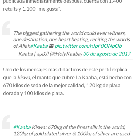
publicada inmediatamente después, cuenta con 1.400
retuits y 1.100 "me gusta".
The biggest gathering the world could ever witness,
one destination, one heart beating, reciting the words
of Allah
#Kaaba
🕋
pic.twitter.com/nJpF0ONpOb
— Kaaba | الكعبة (@HolyKaaba)
30 de agosto de 2017
Uno de los mensajes más didácticos de este perfil explica
que la
kiswa
, el manto que cubre La Kaaba, está hecho con
670 kilos de seda de la mejor calidad, 120 kg de plata
dorada y 100 kilos de plata.
#Kaaba
Kiswa: 670kg of the finest silk in the world,
120kg of gold plated silver & 100kg of silver are used