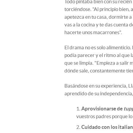
Todo pintaba bien con su recién
torciéndose. "Al principio bien, 
apetezca en tu casa, dormirte a 
vas a la cocina y te das cuenta d
hacerte unos macarrones".
El drama no es solo alimenticio. 
podía parecer y el ritmo al que 
que se limpia. "Empieza a salir
dónde sale, constantemente tien
Basándose en su experiencia, Lla
aprendido de su independencia, p
Aprovisionarse de
tup
vuestros padres porque lo 
Cuidado con los italian