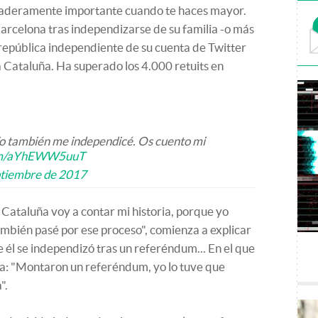
daderamente importante cuando te haces mayor.
Barcelona tras independizarse de su familia -o más
a república independiente de su cuenta de Twitter
 Cataluña. Ha superado los 4.000 retuits en
o también me independicé. Os cuento mi
com/aYhEWW5uuT
ptiembre de 2017
Cataluña voy a contar mi historia, porque yo
mbién pasé por ese proceso", comienza a explicar
 él se independizó tras un referéndum... En el que
era: "Montaron un referéndum, yo lo tuve que
".