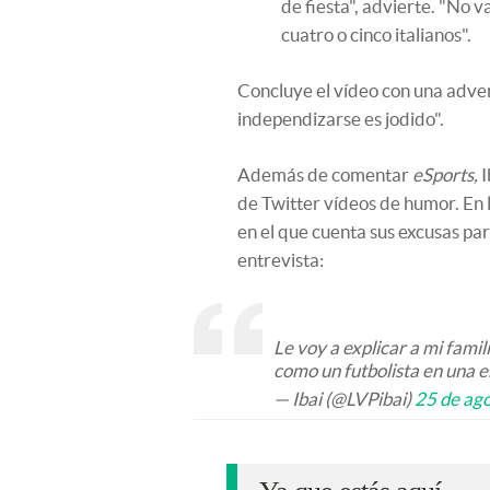
de fiesta", advierte. "No 
cuatro o cinco italianos".
Concluye el vídeo con una adve
independizarse es jodido".
Además de comentar
eSports,
I
de Twitter vídeos de humor. En l
en el que cuenta sus excusas pa
entrevista:
Le voy a explicar a mi fami
como un futbolista en una 
— Ibai (@LVPibai)
25 de ag