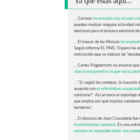
Ya que estás aquí...
... Correos
ha enviado una circular a 
pueden realizar ninguna actividad re
electoral para el proceso electoral d
… El mayor de los Mossos
ha acatado
Según informa EL PAÍS, Trapero ha en
instrucción que ve indicios de "desob
... Carles Puigdemont ya anunció que 
sean transparentes ni que haya cabi
… “Si, según los sondeos, la mayoría
acuerdo con
el referéndum auspiciado
contraria?”. Así arranca el reportaje
que analiza por qué muchos catalanes
banderas”.
… El discurso de Joan Coscubiela fue
transitoriedad catalana
. En una entr
octubre es imposible hallar una salida