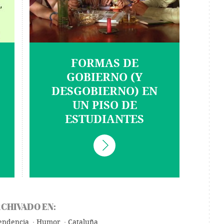
FORMAS DE
GOBIERNO (Y
DESGOBIERNO) EN
UN PISO DE
ESTUDIANTES
CHIVADO EN:
endencia
Humor
Cataluña