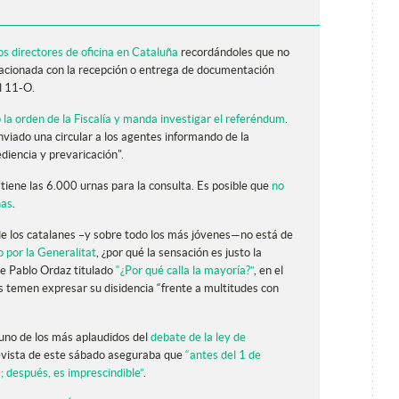
los directores de oficina en Cataluña
recordándoles que no
lacionada con la recepción o entrega de documentación
el 11-O.
 la orden de la Fiscalía y manda investigar el referéndum
.
viado una circular a los agentes informando de la
ediencia y prevaricación".
tiene las 6.000 urnas para la consulta. Es posible que
no
nas
.
 de los catalanes –y sobre todo los más jóvenes—no está de
 por la Generalitat
, ¿por qué la sensación es justo la
 de Pablo Ordaz titulado
“¿Por qué calla la mayoría?”
, en el
 temen expresar su disidencia “frente a multitudes con
 uno de los más aplaudidos del
debate de la ley de
evista de este sábado aseguraba que
“antes del 1 de
; después, es imprescindible”
.