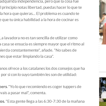
 adquirida independencia, pero que la cosa fue
al principio notas libertad, puedas hacer lo que te
la hora que quieras... El problema es cuando te
e que tu única habilidad a la hora de cocinar es
La lavadora no es tan sencilla de utilizar como
la casa se ensucia es siempre mayor que el ritmo al
 mierda constantemente", añade. "No sabes de
es que estar limpiando la casa".
nos ofrece a los catalanes los dos consejos que ha
or si con lo suyo también les son de utilidad:
pers
.
"Yo lo que recomiendo es coger tuppers de
vais a pasar mal", comenta.
os.
"Esta gente llega a las 6:30-7:30 de la mañana