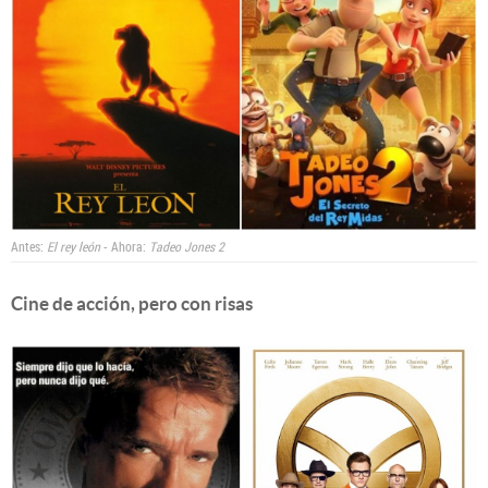
Antes:
El rey león
- Ahora:
Tadeo Jones 2
Cine de acción, pero con risas