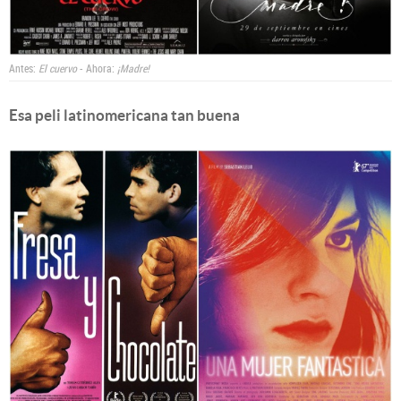
Antes:
El cuervo
- Ahora:
¡Madre!
Esa peli latinomericana tan buena