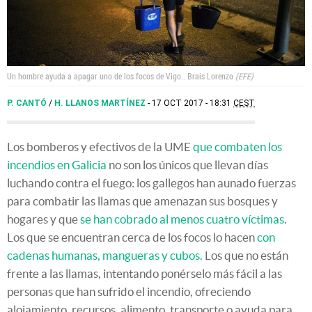
Un hombre ayuda a apagar uno de los focos de Vigo..
Brais Lorenzo
EFE
P. CANTÓ
/
H. LLANOS MARTÍNEZ
17 OCT 2017 - 18:31
CEST
Los bomberos y efectivos de la UME
que combaten los
incendios en Galicia
no son los únicos que llevan días
luchando contra el fuego: los gallegos han aunado fuerzas
para combatir las llamas que amenazan sus bosques y
hogares y que
se han cobrado al menos cuatro víctimas
.
Los que se encuentran cerca de los focos lo hacen
con
cadenas humanas, mangueras y cubos.
Los que no están
frente a las llamas, intentando ponérselo más fácil a las
personas que han sufrido el incendio, ofreciendo
alojamiento, recursos, alimento, transporte o ayuda para