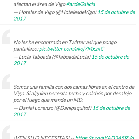
afectan el área de Vigo
#ardeGalicia
— Hoteles de Vigo (@HotelesdeVigo)
15 de octubre de
2017
No les he encontrado en Twitter así que pongo
pantallazo:
pic.twitter.com/akoj7MxzxC
— Lucía Taboada (@TaboadaLucia)
15 de octubre de
2017
Somos una familia con dos camas libres en el centro de
Vigo. Si alguien necesita techo y colchón por desalojo
por el fuego que mande un MD.
— Daniel Lorenzo (@Danipaquitof)
15 de octubre de
2017
¡VEN SI LO NECESITAS! --
https://t.co/aYAD345RVq