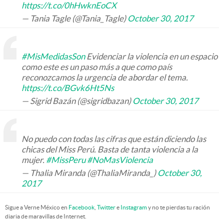
https://t.co/0hHwknEoCX
— Tania Tagle (@Tania_Tagle)
October 30, 2017
#MisMedidasSon
Evidenciar la violencia en un espacio
como este es un paso más a que como país
reconozcamos la urgencia de abordar el tema.
https://t.co/BGvk6Ht5Ns
— Sigrid Bazán (@sigridbazan)
October 30, 2017
No puedo con todas las cifras que están diciendo las
chicas del Miss Perú. Basta de tanta violencia a la
mujer.
#MissPeru
#NoMasViolencia
— Thalia Miranda (@ThaliaMiranda_)
October 30,
2017
Sigue a Verne México en
Facebook
,
Twitter
e
Instagram
y no te pierdas tu ración
diaria de maravillas de Internet.