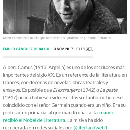
Albert Camus tenía mucho que agradecer a su profesor de primaria.
Bettmann
EMILIO SÁNCHEZ HIDALGO
13 NOV 2017 - 13:18
CET
Albert Camus (1913, Argelia) es uno de los escritores más
importantes del siglo XX. Es un referente de la literatura en
francés, con decenas de novelas, obras teatrales y
ensayos. Es posible que
El extranjero
(1942) o
La peste
(1947) nunca hubiesen sido escritos si el autor no hubiese
coincidido con el señor Germain cuando era un niño. Era su
profesor en primaria, al que mandó una carta
cuando
recibió el Nobel de Literatura
. La misiva ha sido
recuperada en redes sociales por
@literlandweb1
.