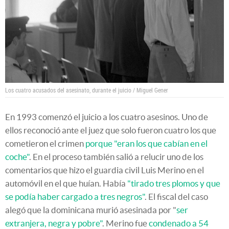
Los cuatro acusados del asesinato, durante el juicio / Miguel Gener
En 1993 comenzó el juicio a los cuatro asesinos. Uno de
ellos reconoció ante el juez que solo fueron cuatro los que
cometieron el crimen
porque "eran los que cabían en el
coche"
. En el proceso también salió a relucir uno de los
comentarios que hizo el guardia civil Luis Merino en el
automóvil en el que huían. Había
"tirado tres plomos y que
se podía haber cargado a tres negros"
. El fiscal del caso
alegó que la dominicana murió asesinada por "
ser
extranjera, negra y pobre"
. Merino fue
condenado a 54