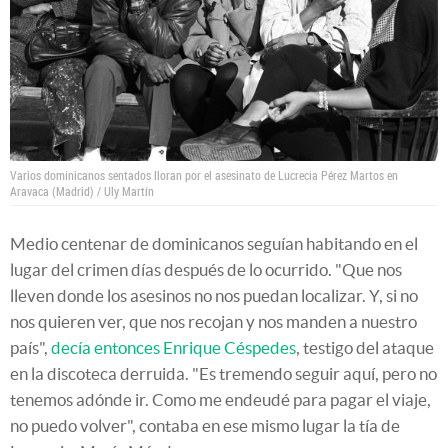
Varios dominicanos sentados lloran por el asesinato de Lucrecia Pérez Martos en
Aravaca (Madrid) / Uly Martín
Medio centenar de dominicanos seguían habitando en el
lugar del crimen días después de lo ocurrido. "Que nos
lleven donde los asesinos no nos puedan localizar. Y, si no
nos quieren ver, que nos recojan y nos manden a nuestro
país",
decía entonces Enrique Céspedes
, testigo del ataque
en la discoteca derruida. "Es tremendo seguir aquí, pero no
tenemos adónde ir. Como me endeudé para pagar el viaje,
no puedo volver", contaba en ese mismo lugar la tía de