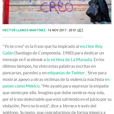
HÉCTOR LLANOS MARTÍNEZ
16 NOV 2017 - 20:01
CET
"Yo te creo" es la frase que ha inspirado al
escritor Roy
Galán
(Santiago de Compostela, 1980) para dedicar un
mensaje en Facebook a
la víctima de La Manada
. En los
últimos tiempos, ha visto estas palabras escritas en
pancartas, paredes y en
etiquetas de Twitter
. Sirve para
mostrar apoyo a otras víctimas de la violencia machista
en
países como México
. "Me ayudó para expresar la empatía
que siento por ella. Imagino que debe sentirse muy sola,
por el trato deleznable que está sufriendo en el juicio por su
violación. Pero no lo está", dice a
Verne
a través del
teléfono. Su texto, que reproducimos de forma íntegra a