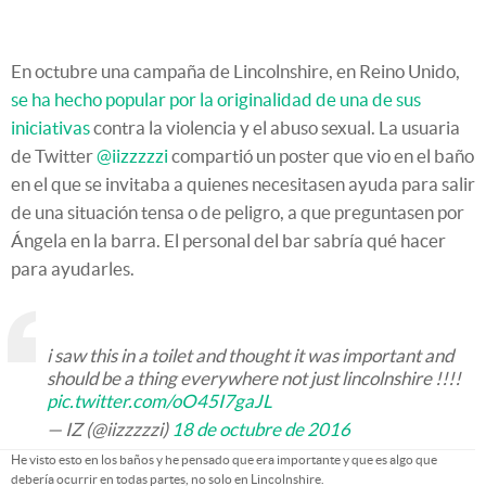
En octubre una campaña de Lincolnshire, en Reino Unido,
se ha hecho popular por la originalidad de una de sus
iniciativas
contra la violencia y el abuso sexual. La usuaria
de Twitter
@iizzzzzi
compartió un poster que vio en el baño
en el que se invitaba a quienes necesitasen ayuda para salir
de una situación tensa o de peligro, a que preguntasen por
Ángela en la barra. El personal del bar sabría qué hacer
para ayudarles.
i saw this in a toilet and thought it was important and
should be a thing everywhere not just lincolnshire !!!!
pic.twitter.com/oO45I7gaJL
— IZ (@iizzzzzi)
18 de octubre de 2016
He visto esto en los baños y he pensado que era importante y que es algo que
debería ocurrir en todas partes, no solo en Lincolnshire.