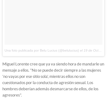
Una foto publicada por Belu Lucius (@belulucius)
el
19 de Oct de 2016 a la(s) 8:27 PDT
Miguel Lorente cree que ya va siendo hora de mandarle un
mensaje a ellos. "No se puede decir siempre a las mujeres
'no vayas por ese sitio sola', mientras ellos no son
cuestionados por la conducta de agresión sexual. Los
hombres deberían además desmarcarse de ellos, de los
agresores".