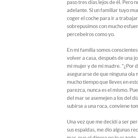
paso tres días lejos de él. Pero 
adelante. Si un familiar tuyo mu
coger el coche para ir a trabaja
sobrepusimos con mucho esfuerz
percebeiros como yo.
En mi familia somos conscientes
volver a casa, después de una j
mi mujer y de mi madre. "¿Por d
asegurarse de que ninguna ola 
mucho tiempo que lleves en esto,
parezca, nunca es el mismo. Pue
del mar se asemejen a los del dí
subirse a una roca, conviene to
Una vez que me decidí a ser per
sus espaldas, me dio algunas re
mar, que el dinero no lo es tod