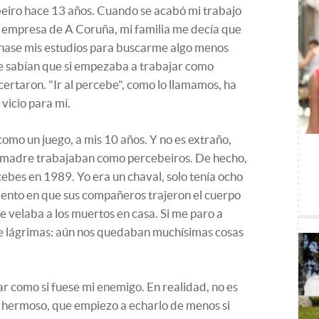
eiro hace 13 años. Cuando se acabó mi trabajo
 empresa de A Coruña, mi familia me decía que
hase mis estudios para buscarme algo menos
e sabían que si empezaba a trabajar como
acertaron. "Ir al percebe", como lo llamamos, ha
vicio para mí.
como un juego, a mis 10 años. Y no es extraño,
 madre trabajaban como percebeiros. De hecho,
bes en 1989. Yo era un chaval, solo tenía ocho
ento en que sus compañeros trajeron el cuerpo
e velaba a los muertos en casa. Si me paro a
 de lágrimas: aún nos quedaban muchísimas cosas
ar como si fuese mi enemigo. En realidad, no es
n hermoso, que empiezo a echarlo de menos si