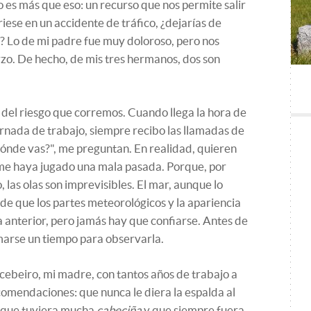
no es más que eso: un recurso que nos permite salir
riese en un accidente de tráfico, ¿dejarías de
r? Lo de mi padre fue muy doloroso, pero nos
o. De hecho, de mis tres hermanos, dos son
 del riesgo que corremos. Cuando llega la hora de
ornada de trabajo, siempre recibo las llamadas de
ónde vas?", me preguntan. En realidad, quieren
me haya jugado una mala pasada. Porque, por
 las olas son imprevisibles. El mar, aunque lo
de que los partes meteorológicos y la apariencia
a anterior, pero jamás hay que confiarse. Antes de
marse un tiempo para observarla.
cebeiro, mi madre, con tantos años de trabajo a
comendaciones: que nunca le diera la espalda al
o, que tuviera mucha
cabeciña
y que siempre fuera