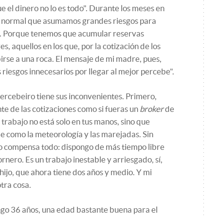
e el dinero no lo es todo". Durante los meses en
es normal que asumamos grandes riesgos para
s. Porque tenemos que acumular reservas
, aquellos en los que, por la cotización de los
rse a una roca. El mensaje de mi madre, pues,
riesgos innecesarios por llegar al mejor percebe".
ercebeiro tiene sus inconvenientes. Primero,
te de las cotizaciones como si fueras un
broker
de
trabajo no está solo en tus manos, sino que
e como la meteorología y las marejadas. Sin
o compensa todo: dispongo de más tiempo libre
rnero. Es un trabajo inestable y arriesgado, sí,
ijo, que ahora tiene dos años y medio. Y mi
tra cosa.
ngo 36 años, una edad bastante buena para el