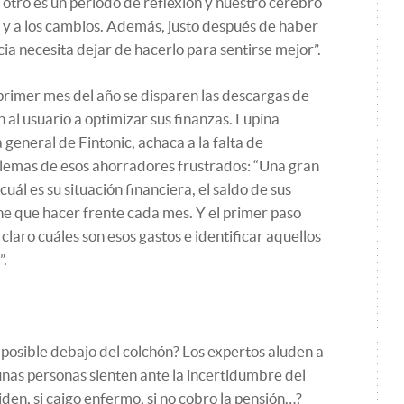
a otro es un periodo de reflexión y nuestro cerebro
 y a los cambios. Además, justo después de haber
ia necesita dejar de hacerlo para sentirse mejor”.
 primer mes del año se disparen las descargas de
al usuario a optimizar sus finanzas. Lupina
 general de Fintonic, achaca a la falta de
lemas de esos ahorradores frustrados: “Una gran
uál es su situación financiera, el saldo de sus
ene que hacer frente cada mes. Y el primer paso
claro cuáles son esos gastos e identificar aquellos
”.
posible debajo del colchón? Los expertos aluden a
unas personas sienten ante la incertidumbre del
den, si caigo enfermo, si no cobro la pensión…?