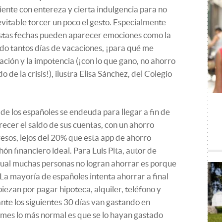
iente con entereza y cierta indulgencia para no
vitable torcer un poco el gesto. Especialmente
 estas fechas pueden aparecer emociones como la
do tantos días de vacaciones, ¡para qué me
ración y la impotencia (¡con lo que gano, no ahorro
do de la crisis!), ilustra Elisa Sánchez, del Colegio
 de los españoles se endeuda para llegar a fin de
crecer el saldo de sus cuentas, con un ahorro
resos, lejos del 20% que esta app de ahorro
n financiero ideal. Para Luis Pita, autor de
cual muchas personas no logran ahorrar es porque
La mayoría de españoles intenta ahorrar a final
ezan por pagar hipoteca, alquiler, teléfono y
ante los siguientes 30 días van gastando en
 mes lo más normal es que se lo hayan gastado