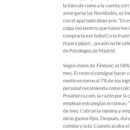
la báscula como a la cuenta corr
amargarse las Navidades, es ine
con el apartado dinerario. “En
culpa (no tendría que haberme i
compraría ese bolso!) o la frust
ni para pipas!, ¡yo aún no he sali
de Psicólogos de Madrid.
Según datos de
Fintonic
, el 58%
mes. El resto sí consigue hacer 
medio en torno al 7% de sus ing
personal recomienda como colchó
Preahorro.com, la razón por la 
emplean estrategias erróneas: “
de mes. Cobran la nómina y empi
otros gastos fijos. Después, dur
comida y ocio. Cuando acaba el