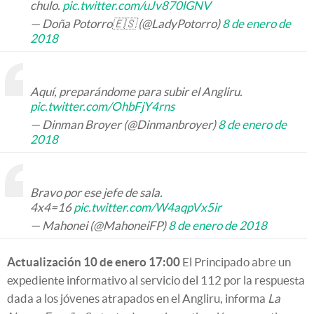
chulo.
pic.twitter.com/uJv870lGNV
— Doña Potorro🇪🇸 (@LadyPotorro)
8 de enero de
2018
Aquí, preparándome para subir el Angliru.
pic.twitter.com/OhbFjY4rns
— Dinman Broyer (@Dinmanbroyer)
8 de enero de
2018
Bravo por ese jefe de sala.
4x4=16
pic.twitter.com/W4aqpVx5ir
— Mahonei (@MahoneiFP)
8 de enero de 2018
Actualización 10 de enero 17:00
El Principado abre un
expediente informativo al servicio del 112 por la respuesta
dada a los jóvenes atrapados en el Angliru, informa
La