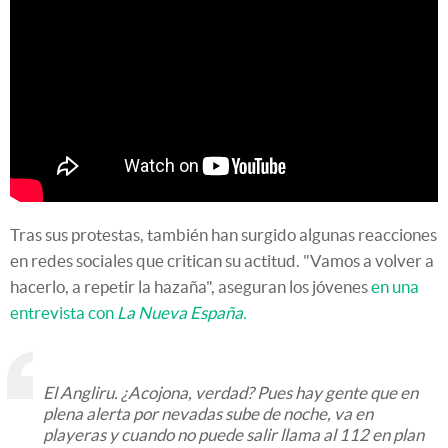
Tras sus protestas, también han surgido algunas reacciones
en redes sociales que critican su actitud. "Vamos a volver a
hacerlo, a repetir la hazaña", aseguran los jóvenes
en una
entrevista con
La Nueva España
.
El Angliru. ¿Acojona, verdad? Pues hay gente que en
plena alerta por nevadas sube de noche, va en
playeras y cuando no puede salir llama al 112 en plan