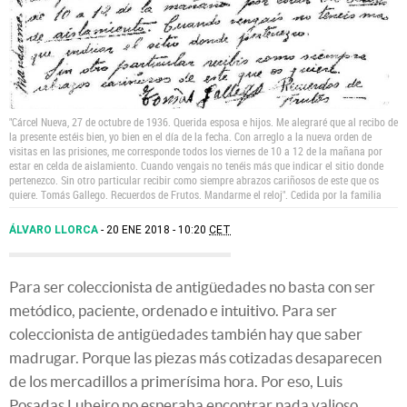
"Cárcel Nueva, 27 de octubre de 1936. Querida esposa e hijos. Me alegraré que al recibo de
la presente estéis bien, yo bien en el día de la fecha. Con arreglo a la nueva orden de
visitas en las prisiones, me corresponde todos los viernes de 10 a 12 de la mañana por
estar en celda de aislamiento. Cuando vengais no tenéis más que indicar el sitio donde
pertenezco. Sin otro particular recibir como siempre abrazos cariñosos de este que os
quiere. Tomás Gallego. Recuerdos de Frutos. Mandarme el reloj".
Cedida por la familia
ÁLVARO LLORCA
20 ENE 2018 - 10:20
CET
Para ser coleccionista de antigüedades no basta con ser
metódico, paciente, ordenado e intuitivo. Para ser
coleccionista de antigüedades también hay que saber
madrugar. Porque las piezas más cotizadas desaparecen
de los mercadillos a primerísima hora. Por eso, Luis
Posadas Lubeiro no esperaba encontrar nada valioso