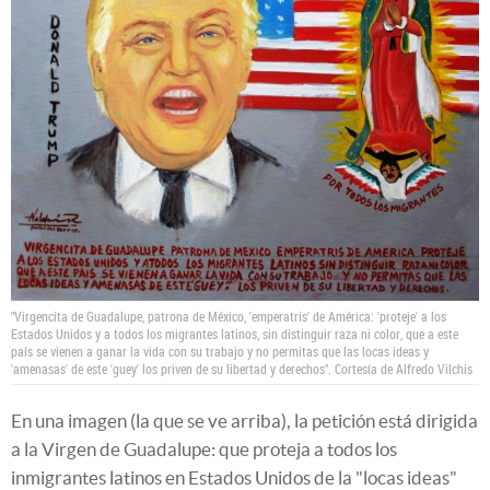
"Virgencita de Guadalupe, patrona de México, 'emperatris' de América: 'proteje' a los
Estados Unidos y a todos los migrantes latinos, sin distinguir raza ni color, que a este
país se vienen a ganar la vida con su trabajo y no permitas que las locas ideas y
'amenasas' de este 'guey' los priven de su libertad y derechos".
Cortesía de Alfredo Vilchis
En una imagen (la que se ve arriba), la petición está dirigida
a la Virgen de Guadalupe: que proteja a todos los
inmigrantes latinos en Estados Unidos de la "locas ideas"