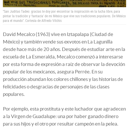
"San Juditas Tadeo: gracias te doy por encontrar la inspiración en la lucha libre, para
pintar la tradición y 'fantacía' de mi México que vive sus tradiciones populares. De México
para el mundo".
Cortesía de Alfredo Vilchis
David Mecalco (1963) vive en Iztapalapa (Ciudad de
México) y también vende sus exvotos en La Lagunilla
desde hace más de 20 años. Después de estudiar arte en la
escuela de La Esmeralda, Mecalco comenzó a interesarse
por esta forma de expresión a raíz de observar la devoción
popular de los mexicanos, asegura Perrée. En su
producción abundan los colores chillones y las historias de
felicidades o desgracias de personajes de las clases
populares.
Por ejemplo, esta prostituta y este luchador que agradecen
a la Virgen de Guadalupe: una por haber ganado dinero
para sus hijos y el otro por resultar campeón en la pelea.