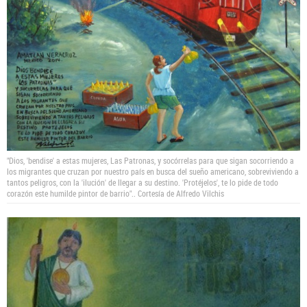
"Dios, 'bendise' a estas mujeres, Las Patronas, y socórrelas para que sigan socorriendo a
los migrantes que cruzan por nuestro país en busca del sueño americano, sobreviviendo a
tantos peligros, con la 'ilución' de llegar a su destino. 'Protéjelos', te lo pide de todo
corazón este humilde pintor de barrio"..
Cortesía de Alfredo Vilchis