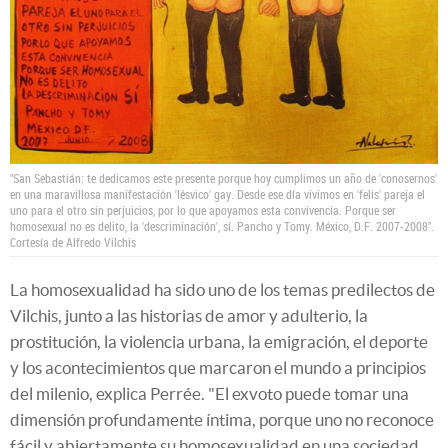
"San Sebastián: te dedicamos este presente porque hoy cumplimos un año de 'conosernos'
en una maravillosa manifestación 'lésvico' gay. Desde ese día vivimos en 'felis' pareja el
uno para el otro sin perjuicios, por lo que apoyamos esta convivencia. Porque ser
homosexual no es delito, la 'descriminación', sí. Pancho y Tomy. México, D.F. 2007-2008".
Cortesía de Alfredo Vilchis
La homosexualidad ha sido uno de los temas predilectos de
Vilchis, junto a las historias de amor y adulterio, la
prostitución, la violencia urbana, la emigración, el deporte
y los acontecimientos que marcaron el mundo a principios
del milenio, explica Perrée. "El exvoto puede tomar una
dimensión profundamente íntima, porque uno no reconoce
fácil y abiertamente su homosexualidad en una sociedad