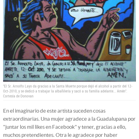
"El Sr. Arnolfo Layo da gracias a la Santa Muerte porque dejó el alcohol a partir del 12-
Oct-2010, y se dedicó a trabajar la albañilería y sacó a su familia adelante... Amén".
Cortesía de Donovan
En el imaginario de este artista suceden cosas
extraordinarias. Una mujer agradece a la Guadalupana por
"juntar los mil likes en Facebook" y tener, gracias a ello,
muchos pretendientes. Otra le agradece por haber