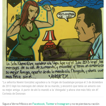
"La señorita Noemí González agradece a la Virgen de Guadalupe porque el 3 de diciembre
de 2013 leyó los mensajes del celular de su marido, y encontró que tenía un amorío con
su mejor amiga. A partir de ahí lo mandó a la 'chingada' y ahora vive más feliz sin él".
Cortesía de Donovan
Sigue a Verne México en
Facebook
,
Twitter
e
Instagram
y no te pierdas tu ración