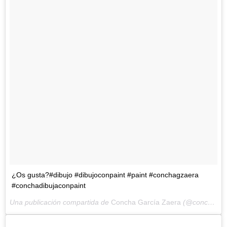
¿Os gusta?#dibujo #dibujoconpaint #paint #conchagzaera
#conchadibujaconpaint
Una publicación compartida de
Concha García Zaera
(@conchagzaera) el