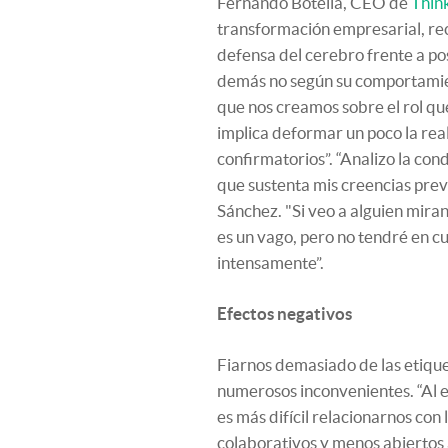
Fernando Botella, CEO de
Thin
transformación empresarial, re
defensa del cerebro frente a po
demás no según su comportamie
que nos creamos sobre el rol qu
implica deformar un poco la rea
confirmatorios”. “Analizo la con
que sustenta mis creencias prev
Sánchez. "Si veo a alguien mira
es un vago, pero no tendré en c
intensamente”.
Efectos negativos
Fiarnos demasiado de las etique
numerosos inconvenientes. “Al 
es más difícil relacionarnos co
colaborativos y menos abiertos 