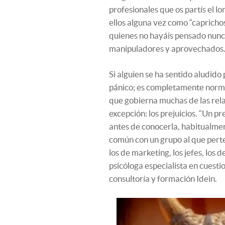
profesionales que os partís el lo
ellos alguna vez como “capricho
quienes no hayáis pensado nunc
manipuladores y aprovechados
Si alguien se ha sentido aludido
pánico; es completamente norma
que gobierna muchas de las rela
excepción: los prejuicios. “Un pr
antes de conocerla, habitualmen
común con un grupo al que perten
los de marketing, los jefes, los d
psicóloga especialista en cuesti
consultoría y formación Idein.