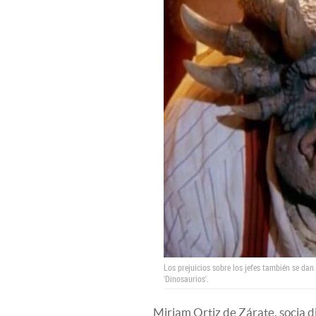
Los prejuicios sobre los jefes también se dan
'Dinosaurios'.
Miriam Ortiz de Zárate, socia d