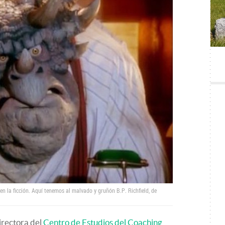
 en la ficción. Aquí tenemos al malvado y gruñón B.P. Richfield, de
irectora del
Centro de Estudios del Coaching