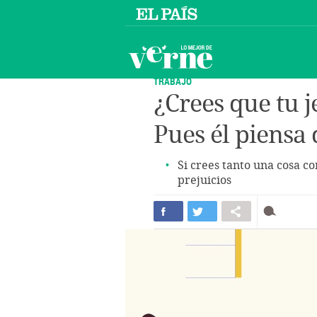
TRABAJO
¿Crees que tu j
Pues él piensa
Si crees tanto una cosa c
prejuicios