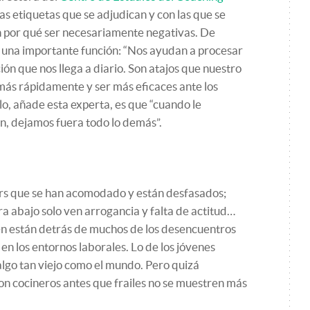
ntas etiquetas que se adjudican y con las que se
nen por qué ser necesariamente negativas. De
n una importante función: “Nos ayudan a procesar
ón que nos llega a diario. Son atajos que nuestro
más rápidamente y ser más eficaces ante los
lo, añade esta experta, es que “cuando le
n, dejamos fuera todo lo demás”.
ors que se han acomodado y están desfasados;
ra abajo solo ven arrogancia y falta de actitud…
én están detrás de muchos de los desencuentros
en los entornos laborales. Lo de los jóvenes
algo tan viejo como el mundo. Pero quizá
n cocineros antes que frailes no se muestren más