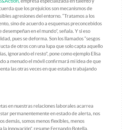
k&Action,
empresa especializada en talento y
cuerda que los prejuicios son mecanismos de
sibles agresiones del entorno. “Tratamos a los
nto, sino de acuerdo a esquemas preconcebidos
e desempeñan en el mundo”, señala. Y si eso
lidad, pues se deforma. Son los llamados “sesgos
ducta de otros con una lupa que solo capta aquello
ias, ignorando el resto", pone como ejemplo Elisa
ndo a menudo el móvil confirmará mi idea de que
uenta las otras veces en que estaba trabajando
tas en nuestras relaciones laborales acarrea
estar permanentemente en estado de alerta, nos
n los demás, somos menos flexibles, menos
a la innovación”, resume Fernando Botella.