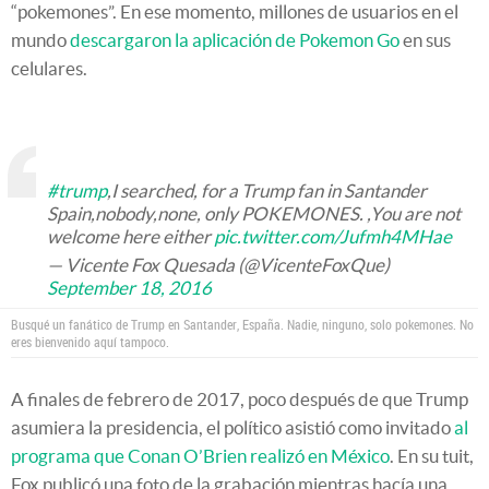
“pokemones”. En ese momento, millones de usuarios en el
mundo
descargaron la aplicación de Pokemon Go
en sus
celulares.
#trump
,I searched, for a Trump fan in Santander
Spain,nobody,none, only POKEMONES. ,You are not
welcome here either
pic.twitter.com/Jufmh4MHae
— Vicente Fox Quesada (@VicenteFoxQue)
September 18, 2016
Busqué un fanático de Trump en Santander, España. Nadie, ninguno, solo pokemones. No
eres bienvenido aquí tampoco.
A finales de febrero de 2017, poco después de que Trump
asumiera la presidencia, el político asistió como invitado
al
programa que Conan O’Brien realizó en México
. En su tuit,
Fox publicó una foto de la grabación mientras hacía una