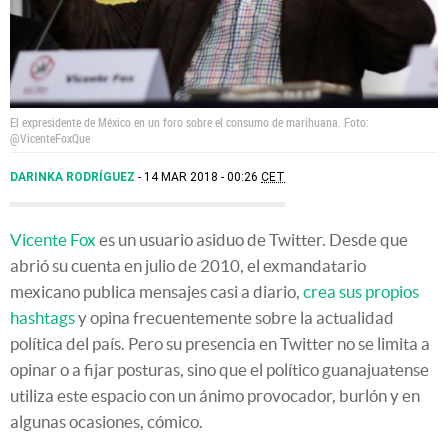
El expresidente de México en un foro sobre el consumo de marihuana. Foto:
@VicenteFoxQue
DARINKA RODRÍGUEZ
14 MAR 2018 - 00:26
CET
Vicente Fox
es un usuario asiduo de Twitter. Desde que
abrió su cuenta en julio de 2010, el exmandatario
mexicano publica mensajes casi a diario,
crea sus propios
hashtags
y opina frecuentemente sobre la actualidad
política del país. Pero su presencia en Twitter no se limita a
opinar o a fijar posturas, sino que el político guanajuatense
utiliza este espacio con un ánimo provocador, burlón y en
algunas ocasiones, cómico.