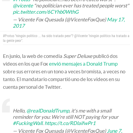
@vicente
"no politician ever has treated people worst"
pic.twitter.com/6CYhb0WthG
— Vicente Fox Quesada (@VicenteFoxQue)
May 17,
2017
#Protus "ningún político ... ha sido tratado peor"? @Vicente "ningún político ha tratado a
la gente peor".
En junio, la web de comedia
Super Deluxe
publicó dos
videos en los que Fox
envió mensajes a Donald Trump
sobre sus errores en un tono a veces bromista, a veces no
tanto. El mandatario compartió uno de los videos en su
cuenta personal de Twitter.
Hello,
@realDonaldTrump
, it's me with a small
reminder for you: We're still NOT paying for your
#FuckingWall
.
https://t.co/RDlaifwPr1
— Vicente Fox Quesada (@VicenteFoxQue)
June 7,