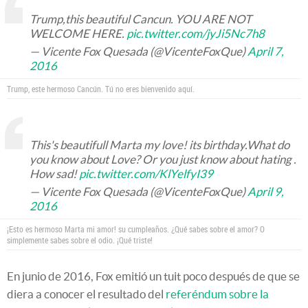
Trump,this beautiful Cancun. YOU ARE NOT
WELCOME HERE.
pic.twitter.com/jyJi5Nc7h8
— Vicente Fox Quesada (@VicenteFoxQue)
April 7,
2016
Trump, este hermoso Cancún. Tú no eres bienvenido aquí.
This's beautifull Marta my love! its birthday.What do
you know about Love? Or you just know about hating .
How sad!
pic.twitter.com/KlYelfyI39
— Vicente Fox Quesada (@VicenteFoxQue)
April 9,
2016
¡Esto es hermoso Marta mi amor! su cumpleaños. ¿Qué sabes sobre el amor? O
simplemente sabes sobre el odio. ¡Qué triste!
En junio de 2016, Fox emitió un tuit poco después de que se
diera a conocer el resultado del
referéndum sobre la