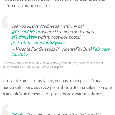
seña con la mano en el set.
See you all this Wednesday with my pal
@ConanOBrien
where I trumped on Trump’s
#FuckingWall
with my cowboy boots!
pic.twitter.com/OuuBRgschu
— Vicente Fox Quesada (@VicenteFoxQue)
February
28, 2017
¡Los veo a todos este miércoles con mi amigo @ConanOBrien, donde triunfé con el
#FuckingWall de Trump con mis botas de vaquero!
Un par de meses más tarde, en mayo, Fox publicó una
nueva selfi, pero esta vez posó al lado de una televisión que
transmitía un mensaje del presidente estadounidense.
#Protus
"no politician...has been treated worst"?