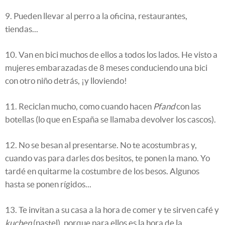
9. Pueden llevar al perro a la oficina, restaurantes,
tiendas...
10. Van en bici muchos de ellos a todos los lados. He visto a
mujeres embarazadas de 8 meses conduciendo una bici
con otro niño detrás, ¡y lloviendo!
11. Reciclan mucho, como cuando hacen
Pfand
con las
botellas (lo que en España se llamaba devolver los cascos).
12. No se besan al presentarse. No te acostumbras y,
cuando vas para darles dos besitos, te ponen la mano. Yo
tardé en quitarme la costumbre de los besos. Algunos
hasta se ponen rígidos...
13. Te invitan a su casa a la hora de comer y te sirven café y
kuchen
(pastel), porque para ellos es la hora de la