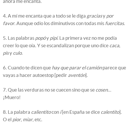
ahora me encanta.
4. A mí me encanta que a todo se le diga
gracias
y
por
favor
. Aunque odio los diminutivos con todas mis
fuercitas
.
5. Las palabras
popó
y
pipí
. La primera vez no me podía
creer lo que oía. Y se escandalizan porque uno dice
caca
,
pis
y
culo
.
6. Cuando te dicen que
hay que parar el camión
parece que
vayas a hacer autoestop [pedir
aventón
].
7. Que las verduras no se cuecen sino que se
cosen
…
¡Muero!
8. La palabra
calientito
con
i
[en España se dice
calentito
].
O el
pior
,
miar
, etc.