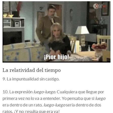
La relatividad del tiempo
9. La impuntualidad sin castigo.
10. La expresión
luego-luego
. Cualquiera que llegue por
primera vez no lo va a entender. Yo pensaba que si
luego
era dentro de un rato,
luego-luego
sería dentro de dos
ratos. ¡Y no: resulta que era ya!