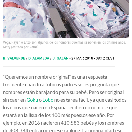
Vega, Rayan o Enzo son algunos de los nombres que más se ponen en los últimos años.
Getty (editada por Verne)
B. VALVERDE
/
D. ALAMEDA
/
J. GALÁN
27 MAR 2018 - 08:12
CEST
“Queremos un nombre original” es una respuesta
frecuente cuando a futuros padres se les pregunta qué
nombres están barajando para su bebé. Pero ser original
sin caer en
Goku
o
Lobo
no es tarea fácil, ya que casi todos
los niños que nacen en España reciben un nombre que
estará en la lista de los 100 más puestos ese año. Por
ejemplo, en 2016 nacieron 410.583 bebés y los nombres
de 408.384 entraron en ese ranking. La originalidad ese