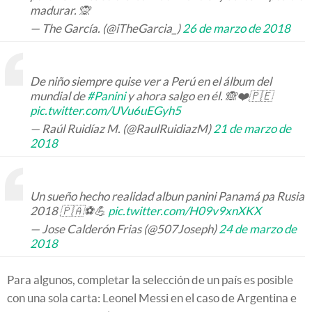
madurar. 🙊
— The García. (@iTheGarcia_)
26 de marzo de 2018
De niño siempre quise ver a Perú en el álbum del
mundial de
#Panini
y ahora salgo en él. 🙈❤️🇵🇪
pic.twitter.com/UVu6uEGyh5
— Raúl Ruidíaz M. (@RaulRuidiazM)
21 de marzo de
2018
Un sueño hecho realidad albun panini Panamá pa Rusia
2018 🇵🇦⚽💪
pic.twitter.com/H09v9xnXKX
— Jose Calderón Frias (@507Joseph)
24 de marzo de
2018
Para algunos, completar la selección de un país es posible
con una sola carta: Leonel Messi en el caso de Argentina e