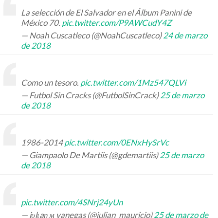
La selección de El Salvador en el Álbum Panini de
México 70.
pic.twitter.com/P9AWCudY4Z
— Noah Cuscatleco (@NoahCuscatleco)
24 de marzo
de 2018
Como un tesoro.
pic.twitter.com/1Mz547QLVi
— Futbol Sin Cracks (@FutbolSinCrack)
25 de marzo
de 2018
1986-2014
pic.twitter.com/0ENxHySrVc
— Giampaolo De Martiis (@gdemartiis)
25 de marzo
de 2018
pic.twitter.com/4SNrj24yUn
— jυlιaŋ м vanegas (@julian_mauricio)
25 de marzo de