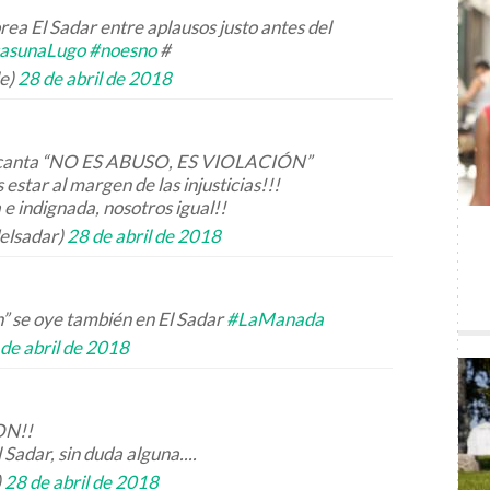
rea El Sadar entre aplausos justo antes del
asunaLugo
#noesno
#
le)
28 de abril de 2018
e canta “NO ES ABUSO, ES VIOLACIÓN”
estar al margen de las injusticias!!!
 e indignada, nosotros igual!!
elsadar)
28 de abril de 2018
ón” se oye también en El Sadar
#LaManada
de abril de 2018
ON!!
 Sadar, sin duda alguna....
)
28 de abril de 2018