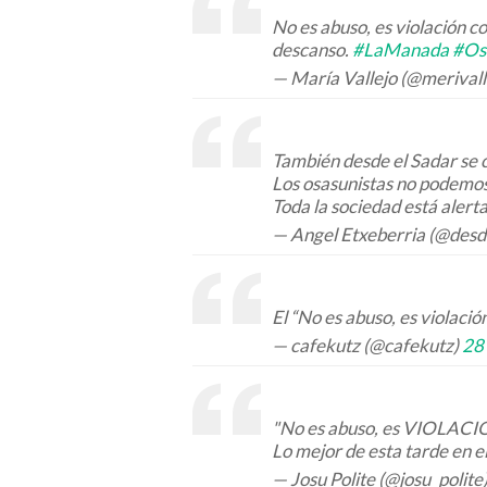
No es abuso, es violación co
descanso.
#LaManada
#Os
— María Vallejo (@merival
También desde el Sadar s
Los osasunistas no podemos 
Toda la sociedad está alerta
— Angel Etxeberria (@desd
El “No es abuso, es violaci
— cafekutz (@cafekutz)
28 
"No es abuso, es VIOLACI
Lo mejor de esta tarde en el
— Josu Polite (@josu_polite