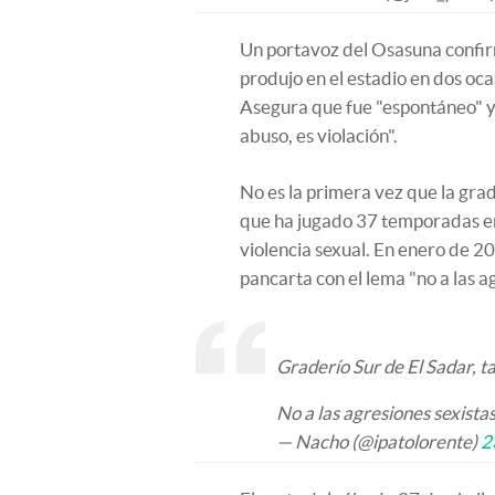
Un portavoz del Osasuna confi
produjo en el estadio en dos oca
Asegura que fue "espontáneo" y
abuso, es violación".
No es la primera vez que la gra
que ha jugado 37 temporadas en
violencia sexual. En enero de 2
pancarta con el lema "no a las a
Graderío Sur de El Sadar, t
No a las agresiones sexista
— Nacho (@ipatolorente)
2