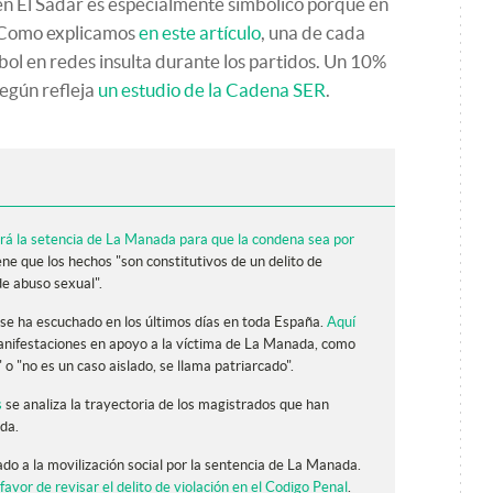
 en El Sadar es especialmente simbólico porque en
 Como explicamos
en este artículo
, una de cada
ol en redes insulta durante los partidos. Un 10%
según refleja
un estudio de la Cadena SER
.
irá la setencia de La Manada para que la condena sea por
ene que los hechos "son constitutivos de un delito de
de abuso sexual".
a se ha escuchado en los últimos días en toda España.
Aquí
manifestaciones en apoyo a la víctima de La Manada, como
" o "no es un caso aislado, se llama patriarcado".
s
se analiza la trayectoria de los magistrados que han
da.
nado a la movilización social por la sentencia de La Manada.
 favor de revisar el delito de violación en el Codigo Penal
.