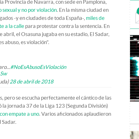
ncia Provincia de Navarra, con sede en Pamplona,
sexual y no por violación
. En la misma ciudad en
zgados -y en ciudades de toda España-,
miles de
 a la calle
para protestar contra la sentencia. En
 abril, el Osasuna jugaba en su estadio, El Sadar,
es abuso, es violación".
ro...
#NoEsAbusoEsViolación
aSw
uda)
28 de abril de 2018
s, pero se escucha perfectamente el cántico de las
 la jornada 37 de la Liga 123 (Segunda División)
 con empate a uno
. Varios aficionados aplaudieron
l Sadar.