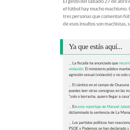
El gesto del sábado 27 de abril
el fútbol hay mucho machismo.
tres personas que comentan fútb
de esos insultos son machistas, 
Ya que estás aquí...
... La fiscalía ha anunciado que
recurr
violación
. El ministerio público manti
agresión sexual (violación) y no solo 
... El cántico en el campo de Osasun
puedes leer otras consignas en las 
"solo o borracha, quiero llegar a casa
... En
este reportaje de Manuel Jaboi
dictaminado la sentencia de La Mana
... Los partidos políticos han reaccio
PSOE y Podemos se han declarado
a