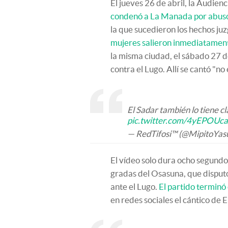
El jueves 26 de abril, la Audie
condenó a La Manada por abuso 
la que sucedieron los hechos ju
mujeres salieron inmediatamente
la misma ciudad, el sábado 27 de
contra el Lugo. Allí se cantó "no 
El Sadar también lo tiene cla
pic.twitter.com/4yEPOUc
— RedTifosi™ (@MipitoYas
El vídeo solo dura ocho segundo
gradas del Osasuna, que disputó
ante el Lugo.
El partido terminó
en redes sociales el cántico de E